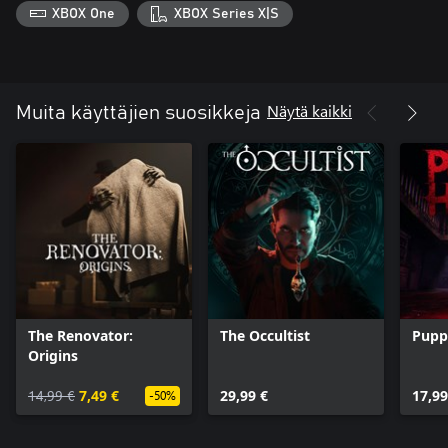
XBOX One
XBOX Series X|S
Näytä kaikki
Muita käyttäjien suosikkeja
The Renovator:
The Occultist
Pupp
Origins
14,99 €
7,49 €
29,99 €
17,99
-50%