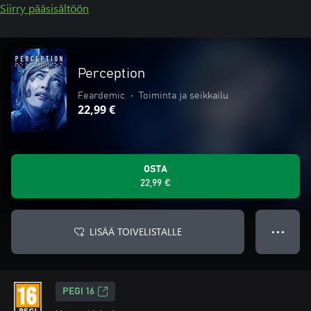
Siirry pääsisältöön
Perception
Feardemic
•
Toiminta ja seikkailu
22,99 €
OSTA
22,99 €
LISÄÄ TOIVELISTALLE
● ● ●
PEGI 16