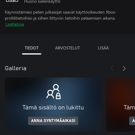
Huono kielenkäyttö
Käynnistämiesi pelien julkaisijat saavat käyttöoikeuden Xbox-
profiilitietoihiisi ja siihen liittyviin tietoihin pelaamisen aikana.
Lisätietoja
TIEDOT
ARVOSTELUT
LISÄÄ
Galleria
Tämä sisältö on lukittu
Tämä
ANNA SYNTYMÄAIKASI
A