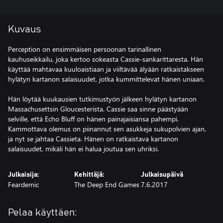
Kuvaus
Perception on ensimmäisen persoonan tarinallinen
kauhuseikkailu, joka kertoo sokeasta Cassie-sankarittaresta. Hän
käyttää mahtavaa kuuloaistiaan ja viiltävää älyään ratkaistakseen
hylätyn kartanon salaisuudet, jotka kummittelevat hänen uniaan.
Hän löytää kuukausien tutkimustyön jälkeen hylätyn kartanon
Massachusettsin Gloucesterista. Cassie saa sinne päästyään
selville, että Echo Bluff on hänen painajaisiansa pahempi.
Kammottava olemus on piinannut sen asukkeja sukupolvien ajan,
ja nyt se jahtaa Cassieta. Hänen on ratkaistava kartanon
salaisuudet, mikäli hän ei halua joutua sen uhriksi.
Julkaisija:
Kehittäjä:
Julkaisupäivä
Feardemic
The Deep End Games
7.6.2017
Pelaa käyttäen: