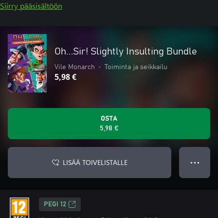
Siirry pääsisältöön
Oh...Sir! Slightly Insulting Bundle
Vile Monarch
•
Toiminta ja seikkailu
5,98 €
OSTA
5,98 €
LISÄÄ TOIVELISTALLE
● ● ●
PEGI 12