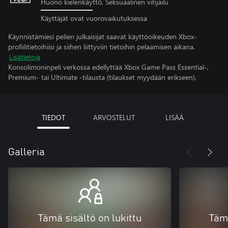
Huono kielenkäyttö, Seksuaalinen vihjailu
Käyttäjät ovat vuorovaikutuksessa
Käynnistämiesi pelien julkaisijat saavat käyttöoikeuden Xbox-
profiilitietoihiisi ja siihen liittyviin tietoihin pelaamisen aikana.
Lisätietoja
Konsolimoninpeli verkossa edellyttää Xbox Game Pass Essential-,
Premium- tai Ultimate -tilausta (tilaukset myydään erikseen).
TIEDOT
ARVOSTELUT
LISÄÄ
Galleria
Tämä sisältö on lukittu
Tämä