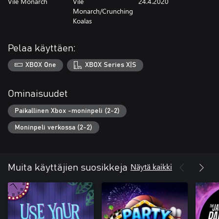
Vile Monarch
Vile
24.4.2020
Monarch/Crunching
Koalas
Pelaa käyttäen:
XBOX One
XBOX Series X|S
Ominaisuudet
Paikallinen Xbox -moninpeli (2-2)
Moninpeli verkossa (2-2)
Näytä kaikki
Muita käyttäjien suosikkeja