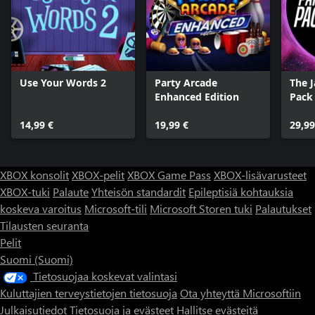
Use Your Words 2
Party Arcade
The 
Enhanced Edition
Pack
14,99 €
19,99 €
29,99
XBOX konsolit
XBOX-pelit
XBOX Game Pass
XBOX-lisävarusteet
XBOX-tuki
Palaute
Yhteisön standardit
Epileptisiä kohtauksia
koskeva varoitus
Microsoft-tili
Microsoft Storen tuki
Palautukset
Tilausten seuranta
Pelit
Suomi (Suomi)
Tietosuojaa koskevat valintasi
Kuluttajien terveystietojen tietosuoja
Ota yhteyttä Microsoftiin
Julkaisutiedot
Tietosuoja ja evästeet
Hallitse evästeitä