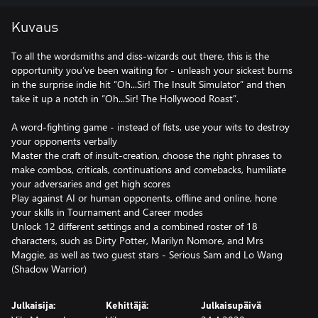
Kuvaus
To all the wordsmiths and diss-wizards out there, this is the
opportunity you’ve been waiting for - unleash your sickest burns
in the surprise indie hit “Oh...Sir! The Insult Simulator” and then
take it up a notch in “Oh...Sir! The Hollywood Roast”.
A word-fighting game - instead of fists, use your wits to destroy
your opponents verbally
Master the craft of insult-creation, choose the right phrases to
make combos, criticals, continuations and comebacks, humiliate
your adversaries and get high scores
Play against AI or human opponents, offline and online, hone
your skills in Tournament and Career modes
Unlock 12 different settings and a combined roster of 18
characters, such as Dirty Potter, Marilyn Nomore, and Mrs
Maggie, as well as two guest stars - Serious Sam and Lo Wang
(Shadow Warrior)
Julkaisija:
Kehittäjä:
Julkaisupäivä