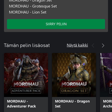
MORDHAU - Grotesque Set
MORDHAU - Lion Set
SIIRRY PELIIN
Näytä kaikki
Tämän pelin lisäosat
MORDHAU -
MORDHAU - Dragon
MOR
Adventurer Pack
Set
Arch