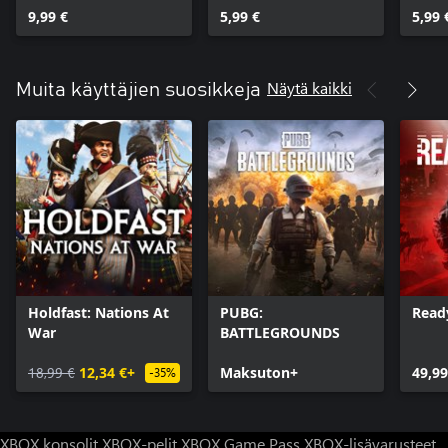
9,99 €
5,99 €
5,99 
Näytä kaikki
Muita käyttäjien suosikkeja
Holdfast: Nations At
PUBG:
Read
War
BATTLEGROUNDS
18,99 €
12,34 €+
Maksuton+
49,99
-35%
XBOX konsolit
XBOX-pelit
XBOX Game Pass
XBOX-lisävarusteet