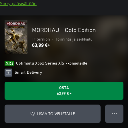
Siirry pääsisältöön
MORDHAU - Gold Edition
Triternion
•
Toiminta ja seikkailu
63,99 €+
Optimoitu Xbox Series X|S -konsoleille
Smart Delivery
OSTA
63,99 €+
LISÄÄ TOIVELISTALLE
● ● ●