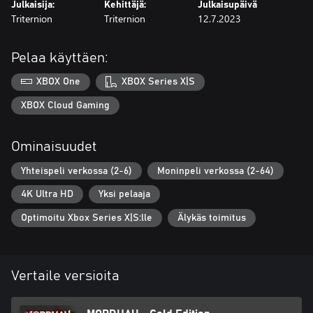
Julkaisija:
Kehittäjä:
Julkaisupäivä
Triternion
Triternion
12.7.2023
Pelaa käyttäen:
XBOX One
XBOX Series X|S
XBOX Cloud Gaming
Ominaisuudet
Yhteispeli verkossa (2-6)
Moninpeli verkossa (2-64)
4K Ultra HD
Yksi pelaaja
Optimoitu Xbox Series X|S:lle
Älykäs toimitus
Vertaile versioita