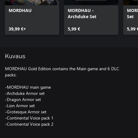
MORDHAU
MORDHAU -
MORD
Archduke Set
Set
39,99 €+
5,99 €
5,99 
Kuvaus
MORDHAU Gold Edition contains the Main game and 6 DLC
packs:
-MORDHAU main game
-Archduke Armor set
-Dragon Armor set
-Lion Armor set
-Grotesque Armor set
-Continental Voice pack 1
-Continental Voice pack 2