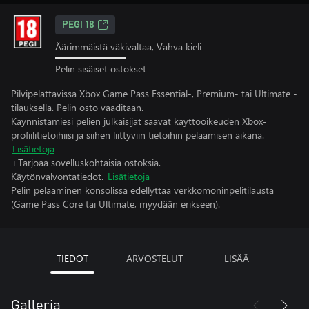
PEGI 18
Äärimmäistä väkivaltaa, Vahva kieli
Pelin sisäiset ostokset
Pilvipelattavissa Xbox Game Pass Essential-, Premium- tai Ultimate -
tilauksella. Pelin osto vaaditaan.
Käynnistämiesi pelien julkaisijat saavat käyttöoikeuden Xbox-
profiilitietoihiisi ja siihen liittyviin tietoihin pelaamisen aikana.
Lisätietoja
+Tarjoaa sovelluskohtaisia ostoksia.
Käytönvalvontatiedot.
Lisätietoja
Pelin pelaaminen konsolissa edellyttää verkkomoninpelitilausta
(Game Pass Core tai Ultimate, myydään erikseen).
TIEDOT
ARVOSTELUT
LISÄÄ
Galleria