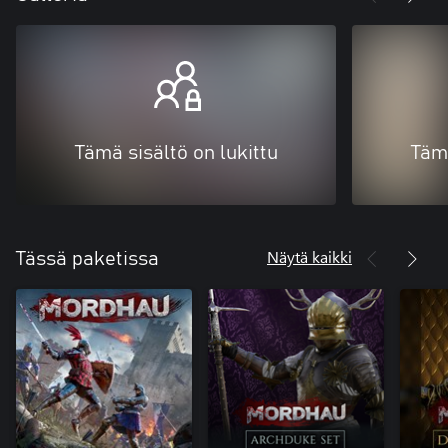
Tämä sisältö on lukittu
Tämä
Näytä kaikki
Tässä paketissa