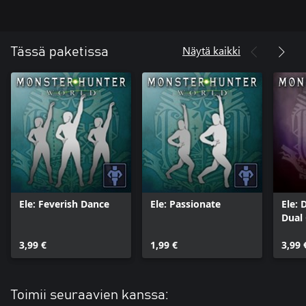
Näytä kaikki
Tässä paketissa
Ele: Feverish Dance
Ele: Passionate
Ele: 
Dual
3,99 €
1,99 €
3,99 
Toimii seuraavien kanssa: