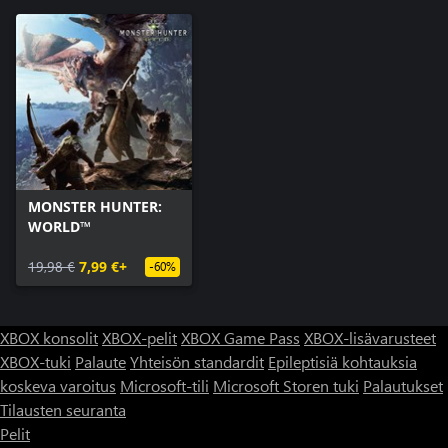
MONSTER HUNTER:
WORLD™
19,98 €
7,99 €+
-60%
XBOX konsolit
XBOX-pelit
XBOX Game Pass
XBOX-lisävarusteet
XBOX-tuki
Palaute
Yhteisön standardit
Epileptisiä kohtauksia
koskeva varoitus
Microsoft-tili
Microsoft Storen tuki
Palautukset
Tilausten seuranta
Pelit