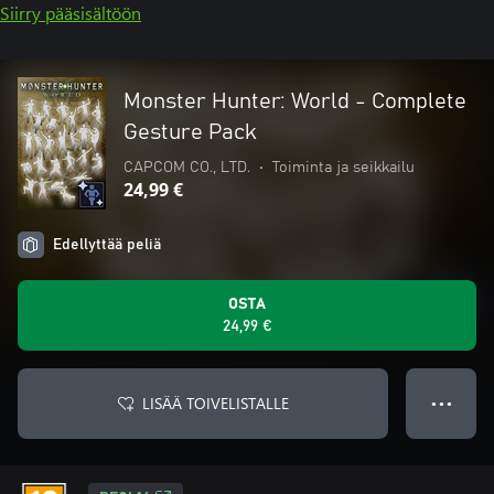
Siirry pääsisältöön
Monster Hunter: World - Complete
Gesture Pack
CAPCOM CO., LTD.
•
Toiminta ja seikkailu
24,99 €
Edellyttää peliä
OSTA
24,99 €
LISÄÄ TOIVELISTALLE
● ● ●