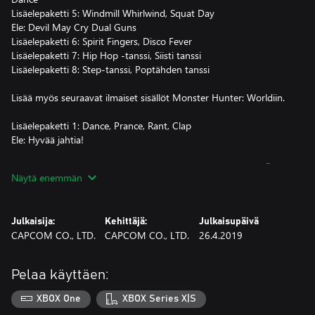
Lisäelepaketti 5: Windmill Whirlwind, Squat Day
Ele: Devil May Cry Dual Guns
Lisäelepaketti 6: Spirit Fingers, Disco Fever
Lisäelepaketti 7: Hip Hop -tanssi, Siisti tanssi
Lisäelepaketti 8: Step-tanssi, Poptähden tanssi
Lisää myös seuraavat ilmaiset sisällöt Monster Hunter: Worldiin.
Lisäelepaketti 1: Dance, Prance, Rant, Clap
Ele: Hyvää jahtia!
Huomaa, että tämän setin sisällöt voi ostaa myös erikseen. Älä
Näytä enemmän
osta samaa sisältöä kahdesti.
Julkaisija:
Kehittäjä:
Julkaisupäivä
CAPCOM CO., LTD.
CAPCOM CO., LTD.
26.4.2019
Pelaa käyttäen:
XBOX One
XBOX Series X|S