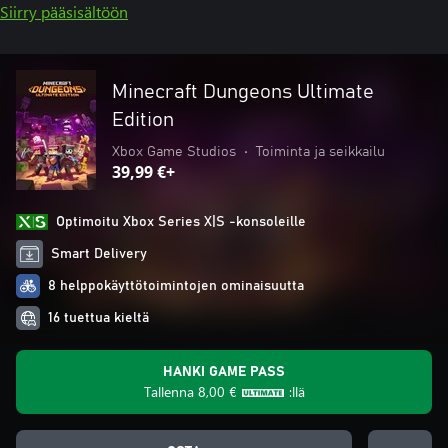
Siirry pääsisältöön
Minecraft Dungeons Ultimate
Edition
Xbox Game Studios
•
Toiminta ja seikkailu
39,99 €+
Optimoitu Xbox Series X|S -konsoleille
Smart Delivery
8 helppokäyttötoimintojen ominaisuutta
16 tuettua kieltä
HANKI GAME PASS
Tallenna
8,00 €
:llä