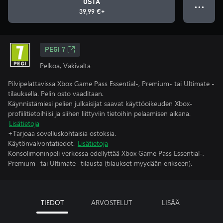
OSTA
● ● ●
39,99 €+
PEGI 7
Pelkoa, Väkivalta
Pilvipelattavissa Xbox Game Pass Essential-, Premium- tai Ultimate -
tilauksella. Pelin osto vaaditaan.
Käynnistämiesi pelien julkaisijat saavat käyttöoikeuden Xbox-
profiilitietoihiisi ja siihen liittyviin tietoihin pelaamisen aikana.
Lisätietoja
+Tarjoaa sovelluskohtaisia ostoksia.
Käytönvalvontatiedot.
Lisätietoja
Konsolimoninpeli verkossa edellyttää Xbox Game Pass Essential-,
Premium- tai Ultimate -tilausta (tilaukset myydään erikseen).
TIEDOT
ARVOSTELUT
LISÄÄ