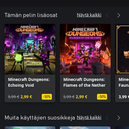
Näytä kaikki
Tämän pelin lisäosat
Minecraft Dungeons:
Minecraft Dungeons:
Mine
Echoing Void
Flames of the Nether
Faun
Adve
5,99 €
2,99 €
5,99 €
2,99 €
3,99 
-50%
-50%
Näytä kaikki
Muita käyttäjien suosikkeja