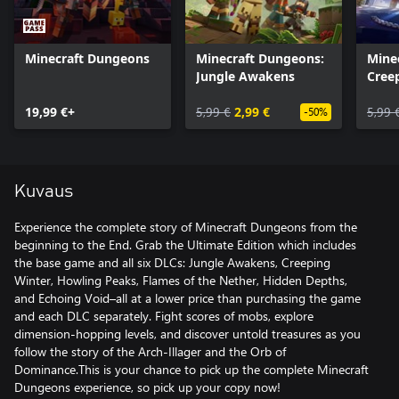
Minecraft Dungeons
Minecraft Dungeons:
Mine
Jungle Awakens
Cree
19,99 €+
5,99 €
2,99 €
5,99 
-50%
Kuvaus
Experience the complete story of Minecraft Dungeons from the
beginning to the End. Grab the Ultimate Edition which includes
the base game and all six DLCs: Jungle Awakens, Creeping
Winter, Howling Peaks, Flames of the Nether, Hidden Depths,
and Echoing Void–all at a lower price than purchasing the game
and each DLC separately. Fight scores of mobs, explore
dimension-hopping levels, and discover untold treasures as you
follow the story of the Arch-Illager and the Orb of
Dominance.This is your chance to pick up the complete Minecraft
Dungeons experience, so pick up your copy now!