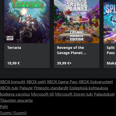
Terraria
Revenge of the
Split
Savage Planet:
Pass
Cosmic Hoarder
18,99 €
Edition
39,99 €+
Maks
XBOX konsolit
XBOX-pelit
XBOX Game Pass
XBOX-lisävarusteet
XBOX-tuki
Palaute
Yhteisön standardit
Epileptisiä kohtauksia
koskeva varoitus
Microsoft-tili
Microsoft Storen tuki
Palautukset
Tilausten seuranta
Pelit
Suomi (Suomi)