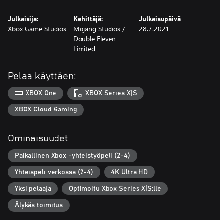
Julkaisija:
Kehittäjä:
Julkaisupäivä
Xbox Game Studios
Mojang Studios /
28.7.2021
‪Double Eleven
Limited
Pelaa käyttäen:
XBOX One
XBOX Series X|S
XBOX Cloud Gaming
Ominaisuudet
Paikallinen Xbox -yhteistyöpeli (2-4)
Yhteispeli verkossa (2-4)
4K Ultra HD
Yksi pelaaja
Optimoitu Xbox Series X|S:lle
Älykäs toimitus