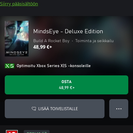
Siirry pääsisältöön
MindsEye - Deluxe Edition
Build A Rocket Boy
•
Toiminta ja seikkailu
48,99 €+
Optimoitu Xbox Series X|S -konsoleille
OSTA
48,99 €+
LISÄÄ TOIVELISTALLE
● ● ●