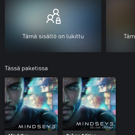
Tämä sisältö on lukittu
Tämä
Tässä paketissa