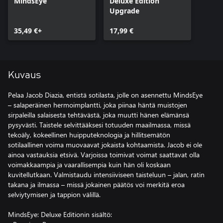
MindsEye
Deluxe Edition
Upgrade
35,49 €+
17,99 €
Kuvaus
Pelaa Jacob Diazia, entistä sotilasta, jolle on asennettu MindsEye
– salaperäinen hermoimplantti, joka piinaa häntä muistojen
sirpaleilla salaisesta tehtävästä, joka muutti hänen elämänsä
pysyvästi. Taistele selvittääksesi totuuden maailmassa, missä
tekoäly, kokeellinen huipputeknologia ja hillitsemätön
sotilaallinen voima muovaavat jokaista kohtaamista. Jacob ei ole
ainoa vastauksia etsivä. Varjoissa toimivat voimat saattavat olla
voimakkaampia ja vaarallisempia kuin hän oli koskaan
kuvitellutkaan. Valmistaudu intensiiviseen taisteluun – jalan, ratin
takana ja ilmassa – missä jokainen päätös voi merkitä eroa
selviytymisen ja tappion välillä.
MindsEye: Deluxe Editionin sisältö: