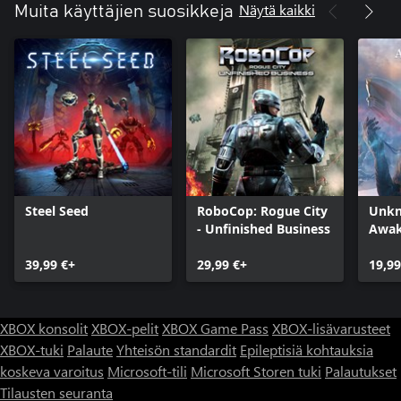
Näytä kaikki
Muita käyttäjien suosikkeja
Steel Seed
RoboCop: Rogue City
Unkn
- Unfinished Business
Awak
39,99 €+
29,99 €+
19,99
XBOX konsolit
XBOX-pelit
XBOX Game Pass
XBOX-lisävarusteet
XBOX-tuki
Palaute
Yhteisön standardit
Epileptisiä kohtauksia
koskeva varoitus
Microsoft-tili
Microsoft Storen tuki
Palautukset
Tilausten seuranta