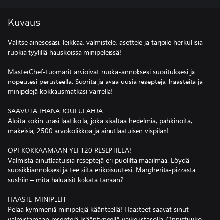
Kuvaus
Valitse ainesosasi, leikkaa, valmistele, asettele ja tarjoile herkullisia
ruokia tyylillä hauskoissa minipeleissä!
MasterChef-tuomarit arvioivat ruoka-annoksesi suorituksesi ja
nopeutesi perusteella. Suorita ja avaa uusia reseptejä, haasteita ja
minipelejä kokkausmatkasi varrella!
SAAVUTA IHANA JOULULAHJA
Aloita kokin urasi laatikolla, joka sisältää hedelmiä, pähkinöitä,
makeisia, 2500 arvokolikkoa ja ainutlaatuisen vispilän!
OPI KOKKAAMAAN YLI 120 RESEPTILLÄ!
Valmista ainutlaatuisia reseptejä eri puolilta maailmaa. Löydä
suosikkiannoksesi ja tee siitä erikoisuutesi. Margherita-pizzasta
sushiin – mitä haluaisit kokata tänään?
HAASTE-MINIPELIT
Pelaa kymmeniä minipelejä käänteellä! Haasteet saavat sinut
valmistamaan reseptejä lisääntyneellä vaikeustasolla. Onnistuuko