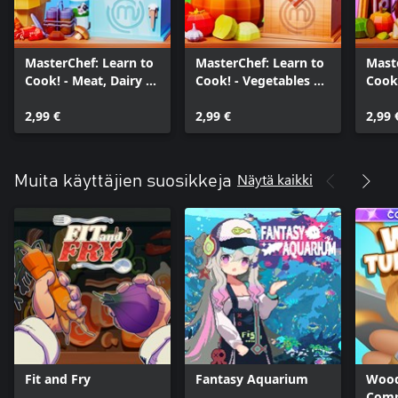
MasterChef: Learn to
MasterChef: Learn to
Mast
Cook! - Meat, Dairy &
Cook! - Vegetables &
Cook!
Seafood
Grains
Swee
2,99 €
2,99 €
2,99 
Näytä kaikki
Muita käyttäjien suosikkeja
Fit and Fry
Fantasy Aquarium
Wood
Comp