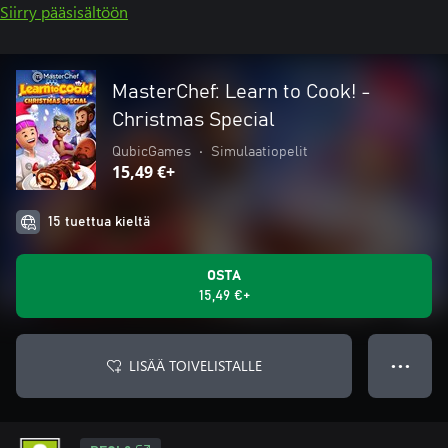
Siirry pääsisältöön
MasterChef: Learn to Cook! -
Christmas Special
QubicGames
•
Simulaatiopelit
15,49 €+
15 tuettua kieltä
OSTA
15,49 €+
LISÄÄ TOIVELISTALLE
● ● ●