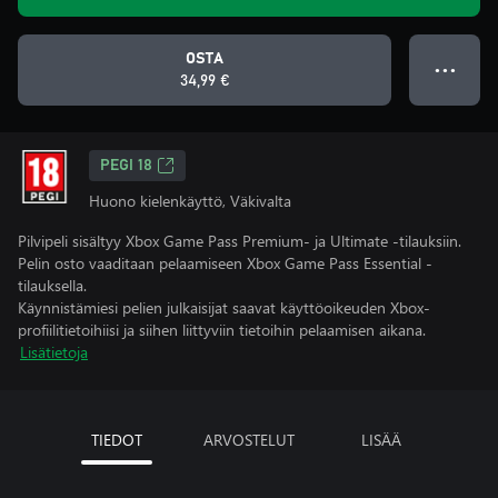
OSTA
● ● ●
34,99 €
PEGI 18
Huono kielenkäyttö, Väkivalta
Pilvipeli sisältyy Xbox Game Pass Premium- ja Ultimate -tilauksiin.
Pelin osto vaaditaan pelaamiseen Xbox Game Pass Essential -
tilauksella.
Käynnistämiesi pelien julkaisijat saavat käyttöoikeuden Xbox-
profiilitietoihiisi ja siihen liittyviin tietoihin pelaamisen aikana.
Lisätietoja
TIEDOT
ARVOSTELUT
LISÄÄ