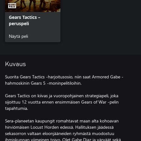
Gears Tactics –
peruspeli
Näytä peli
Kuvaus
Suorita Gears Tactics -harjoitusosio, niin saat Armored Gabe -
hahmoskinin Gears 5 -moninpelitiloihin.
Gears Tactics on kiivas ja vuoropohjainen strategiapeli, joka
sijoittuu 12 vuotta ennen ensimmäisen Gears of War -pelin
tapahtumia.
Sera-planeetan kaupungit romahtavat maan alta kohoavan
hirviömäisen Locust Horden edessä. Hallituksen jäädessä
sekasorron valtaan eloonjääneiden ryhmästä muodostuu
ihmiskunnan viimeinen toivo. Olet Gabe Diaz ja värväät sekä