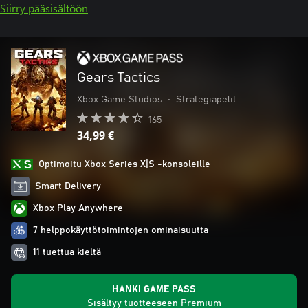
Siirry pääsisältöön
Gears Tactics
Xbox Game Studios
•
Strategiapelit
165
34,99 €
Optimoitu Xbox Series X|S -konsoleille
Smart Delivery
Xbox Play Anywhere
7 helppokäyttötoimintojen ominaisuutta
11 tuettua kieltä
HANKI GAME PASS
Sisältyy tuotteeseen Premium