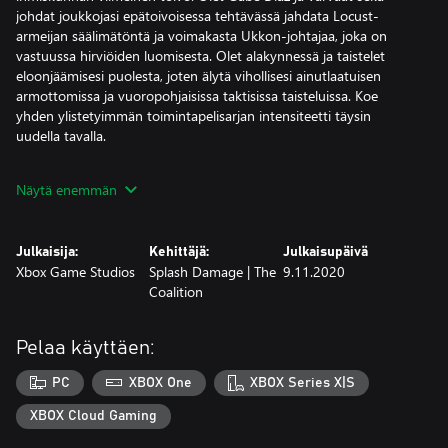
johdat joukkojasi epätoivoisessa tehtävässä jahdata Locust-
armeijan säälimätöntä ja voimakasta Ukkon-johtajaa, joka on
vastuussa hirviöiden luomisesta. Olet alakynnessä ja taistelet
eloonjäämisesi puolesta, joten älytä vihollisesi ainutlaatuisen
armottomissa ja vuoropohjaisissa taktisissa taisteluissa. Koe
yhden ylistetyimmän toimintapelisarjan intensiteetti täysin
uudella tavalla.
- Syvällinen ja hahmovetoinen tarina: Olet uhmakas sotilas Gabe
Näytä enemmän
Diaz ja pelastat sekä kokoat joukkosi johtajuuden, selviytymisen
ja uhrausten täyttämällä matkalla.
Julkaisija:
Kehittäjä:
Julkaisupäivä
- Muokattavat joukkueet ja varusteet: Valmista joukkosi
Xbox Game Studios
Splash Damage | The
9.11.2020
kohtaamaan kovia vihollisia, päivitä heidän taitojaan ja varusta
Coalition
heidät haastavissa tehtävissä kerätyillä saaliilla.
- Aggressiivinen peli: Komenna joukkojasi kiivaissa ja
Pelaa käyttäen:
vuoropohjaisissa taisteluissa, edisty ja selviydy intensiivisistä ja
armottomista kohtaamisista pysäyttämätöntä vihollisparvea
PC
XBOX One
XBOX Series X|S
vastaan.
XBOX Cloud Gaming
- Massiiviset pomotaistelut: Kukista tornimaisia pomoja, jotka