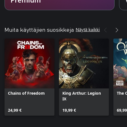
Näytä kaikki
Muita käyttäjien suosikkeja
Chains of Freedom
King Arthur: Legion
The 
IX
24,99 €
19,99 €
69,99