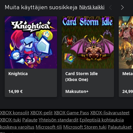
Näytä kaikki
Muita käyttäjien suosikkeja
Knightica
Card Storm Idle
Metal
(Xbox One)
14,99 €
Maksuton+
24,99
XBOX konsolit
XBOX-pelit
XBOX Game Pass
XBOX-lisävarusteet
XBOX-tuki
Palaute
Yhteisön standardit
Epileptisiä kohtauksia
koskeva varoitus
Microsoft-tili
Microsoft Storen tuki
Palautukset