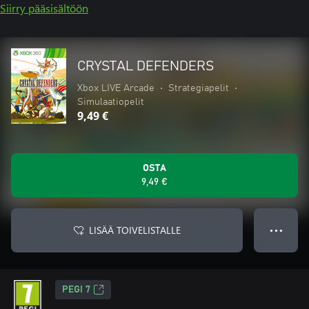
Siirry pääsisältöön
CRYSTAL DEFENDERS
Xbox LIVE Arcade
•
Strategiapelit
•
Simulaatiopelit
9,49 €
OSTA
9,49 €
LISÄÄ TOIVELISTALLE
● ● ●
PEGI 7