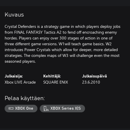
Kuvaus
Crystal Defenders is a strategy game in which players deploy jobs
from FINAL FANTASY Tactics A2 to fend off encroaching enemy
hordes. Players can enjoy over 300 stages of action in one of
three different game versions. W1will teach game basics. W2
introduces Power Crystals which allow for deeper, more detailed
strategies. The complex maps of W3 will challenge even the most
seasoned players.
Julkaisija:
Kehittäjä:
Julkaisupäivä
Xbox LIVE Arcade
SQUARE ENIX
23.6.2010
Pelaa käyttäen:
XBOX One
XBOX Series X|S