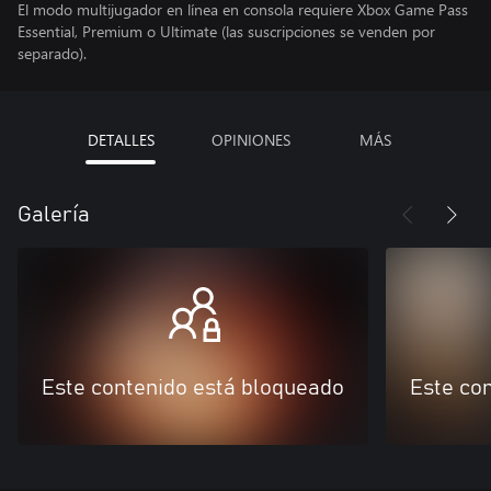
El modo multijugador en línea en consola requiere Xbox Game Pass
Essential, Premium o Ultimate (las suscripciones se venden por
separado).
DETALLES
OPINIONES
MÁS
Galería
Este contenido está bloqueado
Este co