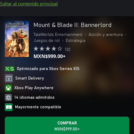
Saltar al contenido principal
Mount & Blade II: Bannerlord
TaleWorlds Entertainment
•
Acción y aventura
•
Juegos de rol
•
Estrategia
132
MXN$999.00+
Optimizado para Xbox Series X|S
Smart Delivery
Xbox Play Anywhere
14 idiomas admitidos
Mayormente compatible
COMPRAR
MXN$999.00+