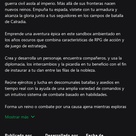
guerra civil asola al imperio. Más allá de sus fronteras nacen
nuevos reinos. Empuña tu espada, vístete con tu armadura y
alcanza la gloria junto a tus seguidores en los campos de batalla
de Calradia.
Emprende una aventura épica en este sandbox ambientado en
los años oscuros que combina características de RPG de acción y
de juego de estrategia.
Crea y desarrolla un personaje, encuentra compañeros, y usa la
diplomacia, los intercambios y la picardía en tu beneficio con el fin
de instaurar a tu clan entre las filas de la nobleza.
Reúne ejércitos y lucha en descomunales batallas y asedios en
tiempo real con la ayuda de una amplia variedad de comandos y
un intuitivo sistema de combate basado en habilidades.
Forma un reino o combate por una causa ajena mientras exploras
una versión reinventada del amplio continente de Calradia en
Mostrar más
esta precuela del título elogiado por la crítica, Mount & Blade:
Warband.
Publicado por
Desarrollado por
Fecha de