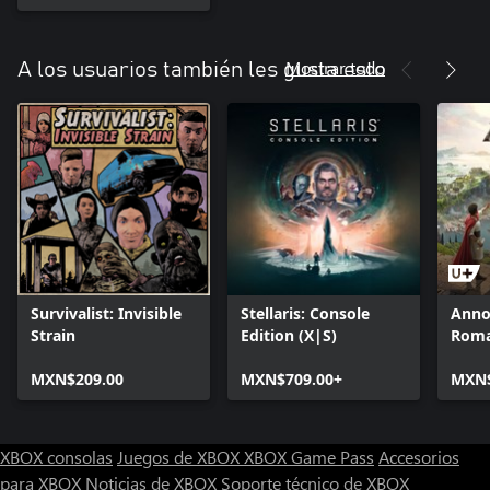
Mostrar todo
A los usuarios también les gusta esto
Survivalist: Invisible
Stellaris: Console
Anno
Strain
Edition (X|S)
Rom
MXN$209.00
MXN$709.00+
MXN$
XBOX consolas
Juegos de XBOX
XBOX Game Pass
Accesorios
para XBOX
Noticias de XBOX
Soporte técnico de XBOX