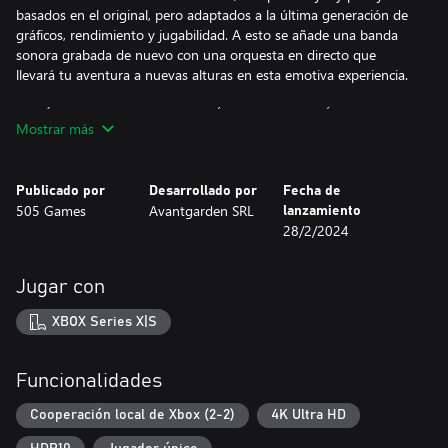
basados en el original, pero adaptados a la última generación de
gráficos, rendimiento y jugabilidad. A esto se añade una banda
sonora grabada de nuevo con una orquesta en directo que
llevará tu aventura a nuevas alturas en esta emotiva experiencia.
EMBÁRCATE EN UNA HISTORIA ÉPICA DE FANTASÍA
Mostrar más
Resuelve rompecabezas, descubre historias ocultas, atraviesa
sitios peligrosos y enfréntate a jefes letales. Controla a ambos
hermanos en el modo para un jugador o juega con un amigo en
Publicado por
Desarrollado por
Fecha de
modo cooperativo local y controlad cada uno a un hermano.
505 Games
Avantgarden SRL
lanzamiento
28/2/2024
SUMÉRGETE EN EL EMOTIVO MUNDO DE BROTHERS
Brothers: A Tale of Two Sons Remake está lleno de detalles
Jugar con
ocultos que recompensan a quienes los buscan. Además de
todos los que contenía el original, esta versión añade nuevos
XBOX Series X|S
secretos para descubrir.
Funcionalidades
Cooperación local de Xbox (2-2)
4K Ultra HD