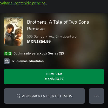
Saltar al contenido principal
Brothers: A Tale of Two Sons
Remake
505 Games
•
Acción y aventura
MXN$364.99
Optimizado para Xbox Series X|S
12 idiomas admitidos
COMPRAR
MXN$364.99
AGREGAR A LA LISTA DE DESEOS
● ● ●