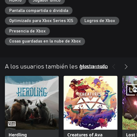
HDR10
Jugador único
Pantalla compartida o dividida
Optimizado para Xbox Series X|S
Logros de Xbox
Presencia de Xbox
Cosas guardadas en la nube de Xbox
Mostrar todo
A los usuarios también les gusta esto
Herdling
Creatures of Ava
Lost