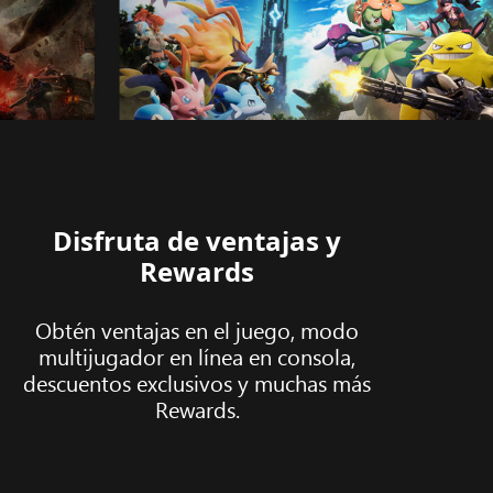
Disfruta de ventajas y
Rewards
Obtén ventajas en el juego, modo
multijugador en línea en consola,
descuentos exclusivos y muchas más
Rewards.