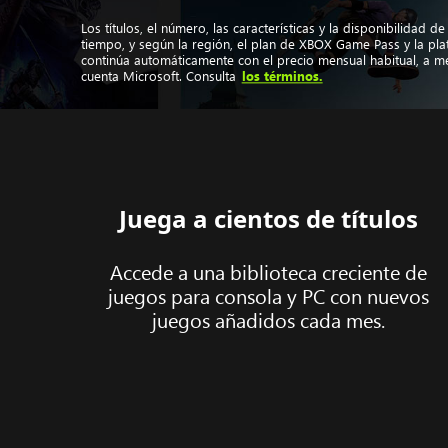
Los títulos, el número, las características y la disponibilidad de
tiempo, y según la región, el plan de XBOX Game Pass y la pla
continúa automáticamente con el precio mensual habitual, a m
cuenta Microsoft. Consulta
los términos.
Juega a cientos de títulos
Accede a una biblioteca creciente de
juegos para consola y PC con nuevos
juegos añadidos cada mes.