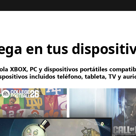
ega en tus dispositi
ola XBOX, PC y dispositivos portátiles compatib
positivos incluidos teléfono, tableta, TV y auri