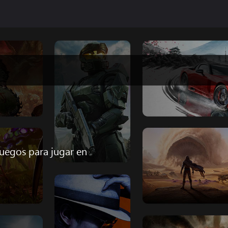
juegos para jugar en