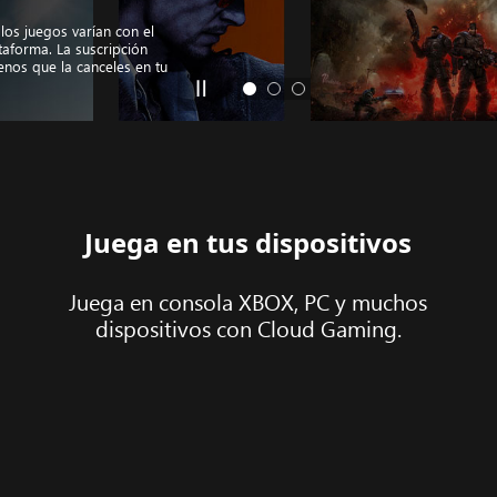
 los juegos varían con el
taforma. La suscripción
enos que la canceles en tu
Juega en tus dispositivos
Juega en consola XBOX, PC y muchos
dispositivos con Cloud Gaming.