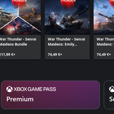
War Thunder - Senrai
War Thunder - Senrai
War Thund
Maidens Bundle
Maidens: Emily
Maidens: 
Bundle
Bundle
111,99 €+
74,49 €+
74,49 €+
Premium
S