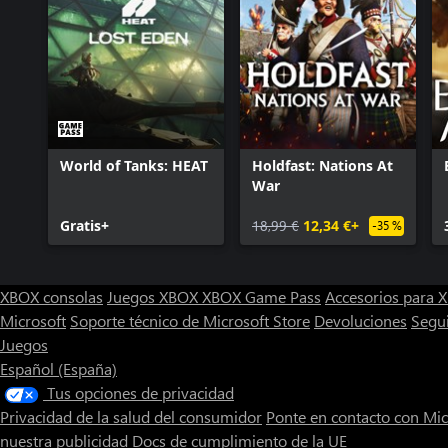
World of Tanks: HEAT
Holdfast: Nations At
War
Gratis+
18,99 €
12,34 €+
-35 %
XBOX consolas
Juegos XBOX
XBOX Game Pass
Accesorios para
Microsoft
Soporte técnico de Microsoft Store
Devoluciones
Segu
Juegos
Español (España)
Tus opciones de privacidad
Privacidad de la salud del consumidor
Ponte en contacto con Mic
nuestra publicidad
Docs de cumplimiento de la UE