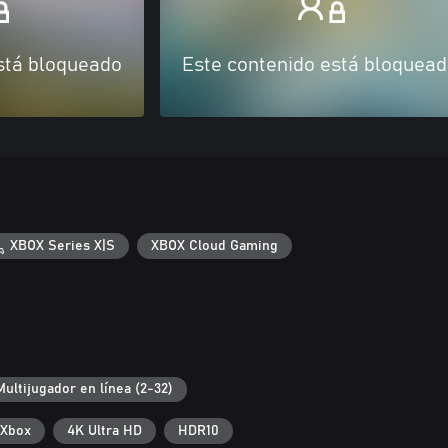
stá bloqueado
Este contenido está bloquea
XBOX Series X|S
XBOX Cloud Gaming
Multijugador en línea (2-32)
 Xbox
4K Ultra HD
HDR10