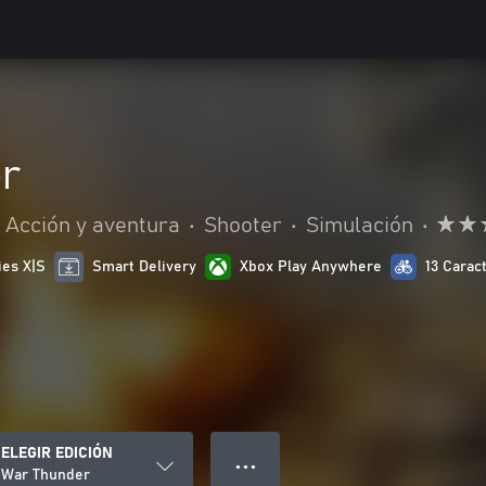
r
Acción y aventura
•
Shooter
•
Simulación
•
ies X|S
Smart Delivery
Xbox Play Anywhere
13 Carac
ELEGIR EDICIÓN
● ● ●
War Thunder