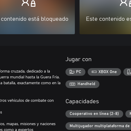
 contenido está bloqueado
Este contenido e
Jugar con
orma cruzada, dedicado a la
PC
XBOX One
guerra mundial hasta la Guera Fría.
na batalla, exactamente como en la
Handheld
otros vehículos de combate con
Capacidades
os
Cooperativo en línea (2-8)
los, mapas, misiones y naciones
Multijugador multiplataforma de
tes como a expertos