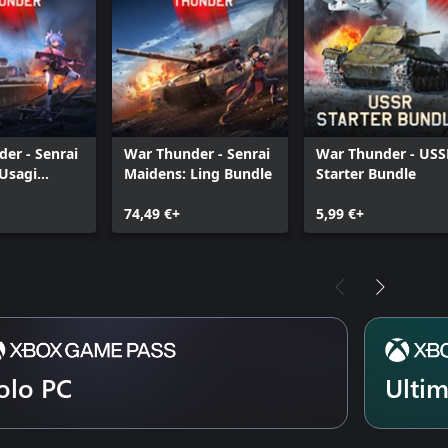
er - Senrai
War Thunder - Senrai
War Thunder - USS
Usagi
Maidens: Ling Bundle
Starter Bundle
74,49 €+
5,99 €+
olo PC
Ulti