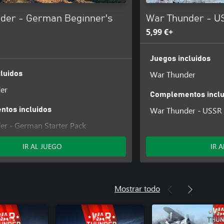
der - German Beginner's
War Thunder - U
5,99 €+
Juegos incluidos
War Thunder
luidos
er
Complementos inclu
War Thunder - USSR 
tos incluidos
r - German Starter Pack
IR AL JUEGO
IR 
Mostrar todo