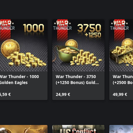
War Thunder - 1000
War Thunder - 3750
War Thund
Golden Eagles
(+1250 Bonus) Golden
(+2500 Bo
Eagles
Eagles
6,59 €
24,99 €
49,99 €