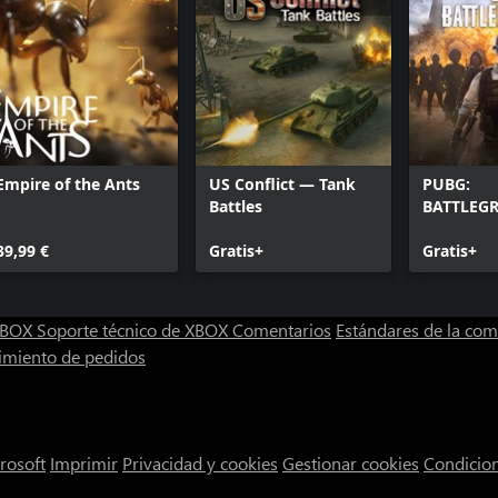
Empire of the Ants
US Conflict — Tank
PUBG:
Battles
BATTLEG
39,99 €
Gratis+
Gratis+
 XBOX
Soporte técnico de XBOX
Comentarios
Estándares de la co
imiento de pedidos
rosoft
Imprimir
Privacidad y cookies
Gestionar cookies
Condicio