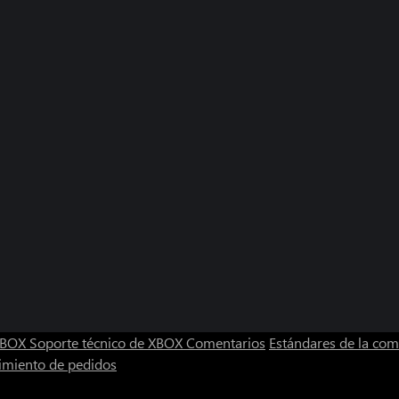
 XBOX
Soporte técnico de XBOX
Comentarios
Estándares de la co
imiento de pedidos