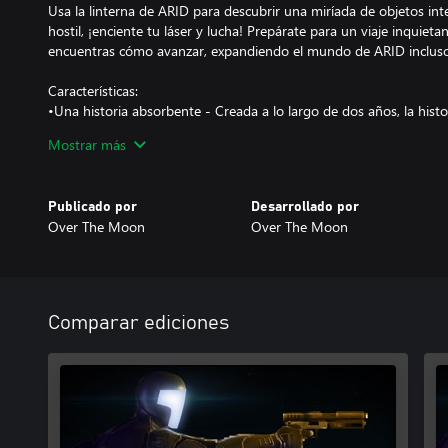
Usa la linterna de ARID para descubrir una miríada de objetos inte
hostil, ¡enciente tu láser y lucha! Prepárate para un viaje inquiet
encuentras cómo avanzar, expandiendo el mundo de ARID incluso 
Características:
•Una historia absorbente - Creada a lo largo de dos años, la histo
delante de los estándares del videojuego.
Mostrar más
•Integración entre historia y jugabilidad - Los jugadores encontra
pensar de forma congruente con la historia.
•Atmósfera densa - Un cuidado estilo visual apoyado por un dobl
Publicado por
Desarrollado por
Over The Moon
Over The Moon
Comparar ediciones