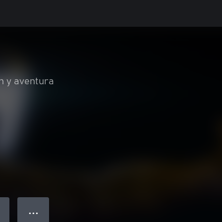
n y aventura
● ● ●