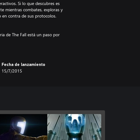
ractivos. Si lo que descubres es
ante mientras combates, exploras y
en contra de sus protocolos.
ria de The Fall está un paso por
rán retos que les forzarán a
aje completo.
Fecha de lanzamiento
15/7/2015