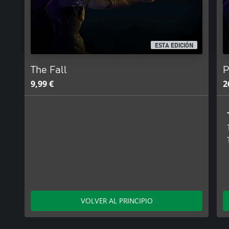
ESTA EDICIÓN
The Fall
P
9,99 €
2
VOLVER AL PRINCIPIO