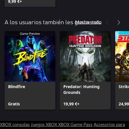
9,99 €+
Tres cajas te divertirás con un explosivo juego.
¡Esos son algunos de los increíbles eventos que The Culling te
tiene preparados, concursante!
Mostrar todo
A los usuarios también les gusta esto
Consulta más detalles sobre el estado del juego y sobre cómo
enviar comentarios e informar de errores en www.theculling.com.
Blindfire
Predator: Hunting
Strik
Grounds
Gratis
19,99 €+
24,99
XBOX consolas
Juegos XBOX
XBOX Game Pass
Accesorios para