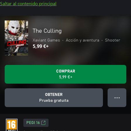
Saltar al contenido principal
The Culling
Xaviant Games
•
Acción y aventura
•
Shooter
5,99 €+
COMPRAR
5,99 €+
OBTENER
● ● ●
Prueba gratuita
PEGI 16