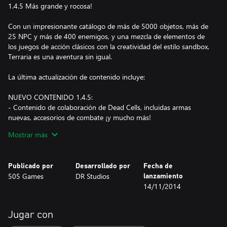
1.4.5 Más grande y rocosa!
Con un impresionante catálogo de más de 5000 objetos, más de
25 NPC y más de 400 enemigos, y una mezcla de elementos de
los juegos de acción clásicos con la creatividad del estilo sandbox,
Terraria es una aventura sin igual.
La última actualización de contenido incluye:
NUEVO CONTENIDO 1.4.5:
- Contenido de colaboración de Dead Cells, incluidas armas
nuevas, accesorios de combate ¡y mucho más!
- ¡Los icónicos Pals de Palworld han llegado a Terraria!
Mostrar más
- Quince nuevos sets de mobiliario.
- Cinco nuevos tipos de roca. ¡Cuidado con dónde pisas!
- Cuatro nuevas monturas de transformación.
Publicado por
Desarrollado por
Fecha de
- Nuevos látigos y prefijos de invocador.
505 Games
DR Studios
lanzamiento
- Nuevas cometas, criaturas y elementos decorativos.
14/11/2014
- ¡Y mucho más por descubrir!
Jugar con
NUEVAS SEMILLAS DEL MUNDO PARA DESCUBRIR: