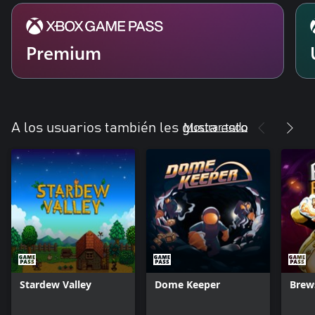
Premium
Mostrar todo
A los usuarios también les gusta esto
Stardew Valley
Dome Keeper
Brew