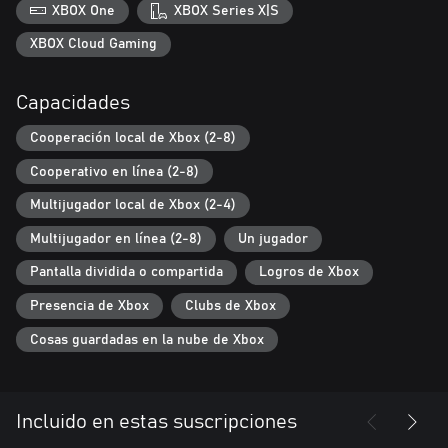
- Una nueva semilla del mundo: Skyblock.
XBOX One
XBOX Series X|S
- Un nuevo menú de creación de mundo que te permite mezclar
semillas especiales.
XBOX Cloud Gaming
- ¡Mejoras a semillas existentes!
Capacidades
MEJORAS:
- Modificaciones y mejoras al equilibrio de las armas.
Cooperación local de Xbox (2-8)
- Actualizaciones visuales de muchos gráficos clásicos.
Cooperativo en línea (2-8)
Multijugador local de Xbox (2-4)
Multijugador en línea (2-8)
Un jugador
Pantalla dividida o compartida
Logros de Xbox
Presencia de Xbox
Clubs de Xbox
Cosas guardadas en la nube de Xbox
Incluido en estas suscripciones