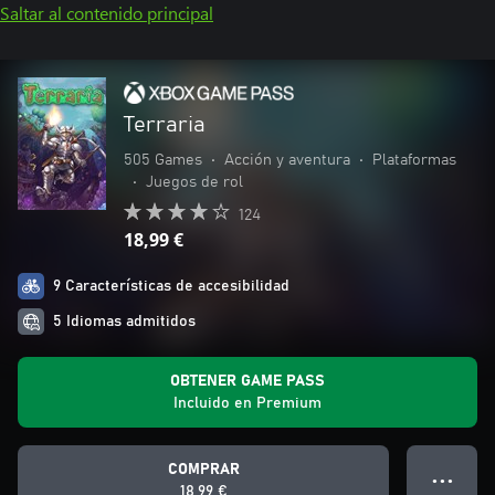
Saltar al contenido principal
Terraria
505 Games
•
Acción y aventura
•
Plataformas
•
Juegos de rol
124
18,99 €
9 Características de accesibilidad
5 Idiomas admitidos
OBTENER GAME PASS
Incluido en Premium
COMPRAR
● ● ●
18,99 €