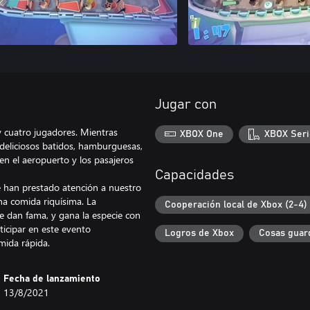
Jugar con
y cuatro jugadores. Mientras
XBOX One
XBOX Seri
 deliciosos batidos, hamburguesas,
en el aeropuerto y los pasajeros
Capacidades
re han prestado atención a nuestro
na comida riquísima. La
Cooperación local de Xbox (2-4)
e dan fama, y gana la especie con
icipar en este evento
Logros de Xbox
Cosas guar
mida rápida.
Fecha de lanzamiento
13/8/2021