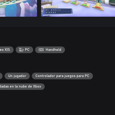
es X|S
PC
Handheld
Un jugador
Controlador para juegos para PC
dadas en la nube de Xbox