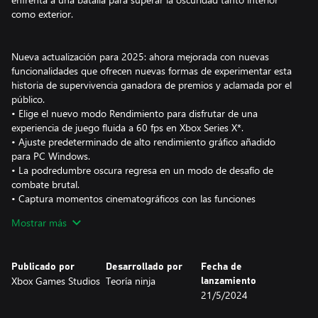
como exterior.
Nueva actualización para 2025: ahora mejorada con nuevas
funcionalidades que ofrecen nuevas formas de experimentar esta
historia de supervivencia ganadora de premios y aclamada por el
público.
• Elige el nuevo modo Rendimiento para disfrutar de una
experiencia de juego fluida a 60 fps en Xbox Series X*.
• Ajuste predeterminado de alto rendimiento gráfico añadido
para PC Windows.
• La podredumbre oscura regresa en un modo de desafío de
combate brutal.
• Captura momentos cinematográficos con las funciones
adicionales del modo Foto.
Mostrar más
• Escucha cómo Ninja Theory ha creado esta experiencia
galardonada con el nuevo comentario del desarrollador.
Publicado por
Desarrollado por
Fecha de
Xbox Games Studios
Teoría ninja
lanzamiento
21/5/2024
LA HISTORIA DE SENUA CONTINÚA
Vuelve Senua en un brutal viaje de supervivencia a través de los