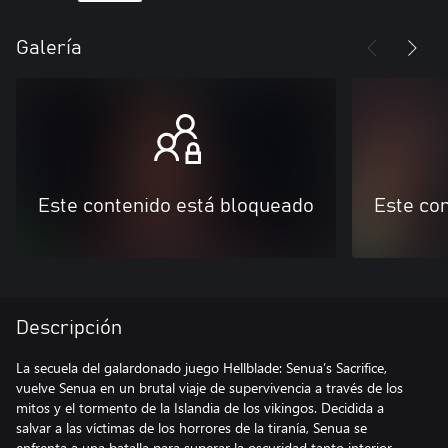
Galería
Este contenido está bloqueado
Este co
Descripción
La secuela del galardonado juego Hellblade: Senua’s Sacrifice,
vuelve Senua en un brutal viaje de supervivencia a través de los
mitos y el tormento de la Islandia de los vikingos. Decidida a
salvar a las víctimas de los horrores de la tiranía, Senua se
enfrenta a una batalla para superar la oscuridad tanto interior