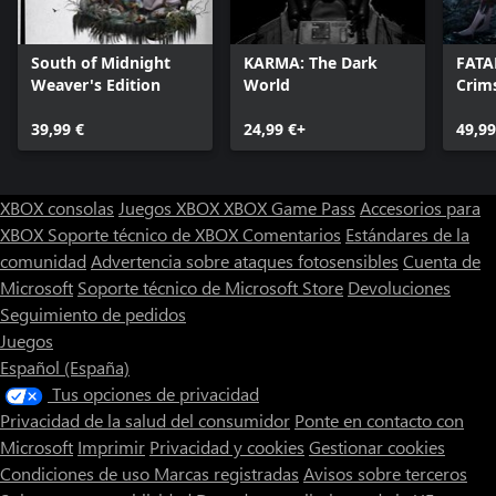
South of Midnight
KARMA: The Dark
FATA
Weaver's Edition
World
Crim
REM
39,99 €
24,99 €+
49,99
XBOX consolas
Juegos XBOX
XBOX Game Pass
Accesorios para
XBOX
Soporte técnico de XBOX
Comentarios
Estándares de la
comunidad
Advertencia sobre ataques fotosensibles
Cuenta de
Microsoft
Soporte técnico de Microsoft Store
Devoluciones
Seguimiento de pedidos
Juegos
Español (España)
Tus opciones de privacidad
Privacidad de la salud del consumidor
Ponte en contacto con
Microsoft
Imprimir
Privacidad y cookies
Gestionar cookies
Condiciones de uso
Marcas registradas
Avisos sobre terceros