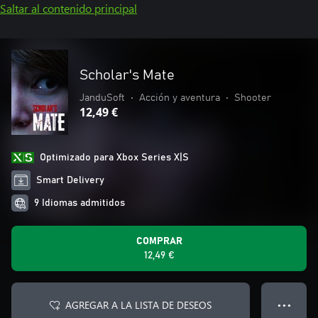
Saltar al contenido principal
Scholar's Mate
JanduSoft
•
Acción y aventura
•
Shooter
12,49 €
Optimizado para Xbox Series X|S
Smart Delivery
9 Idiomas admitidos
COMPRAR
12,49 €
AGREGAR A LA LISTA DE DESEOS
● ● ●