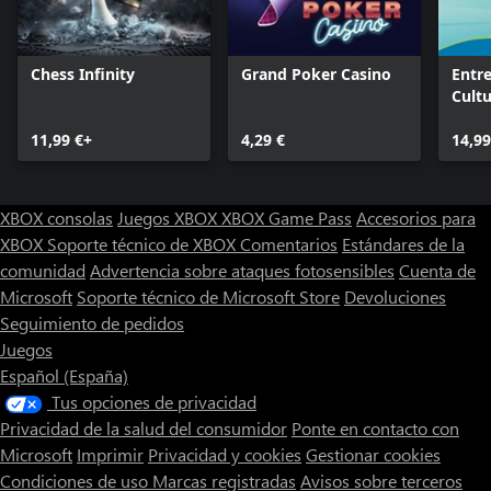
Chess Infinity
Grand Poker Casino
Entre
Cultu
Quiz.
11,99 €+
4,29 €
14,99
XBOX consolas
Juegos XBOX
XBOX Game Pass
Accesorios para
XBOX
Soporte técnico de XBOX
Comentarios
Estándares de la
comunidad
Advertencia sobre ataques fotosensibles
Cuenta de
Microsoft
Soporte técnico de Microsoft Store
Devoluciones
Seguimiento de pedidos
Juegos
Español (España)
Tus opciones de privacidad
Privacidad de la salud del consumidor
Ponte en contacto con
Microsoft
Imprimir
Privacidad y cookies
Gestionar cookies
Condiciones de uso
Marcas registradas
Avisos sobre terceros