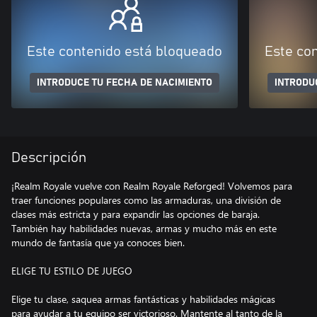
Este contenido está bloqueado
Este co
INTRODUCE TU FECHA DE NACIMIENTO
INTRODU
Descripción
¡Realm Royale vuelve con Realm Royale Reforged! Volvemos para
traer funciones populares como las armaduras, una división de
clases más estricta y para expandir las opciones de baraja.
También hay habilidades nuevas, armas y mucho más en este
mundo de fantasía que ya conoces bien.
ELIGE TU ESTILO DE JUEGO
Elige tu clase, saquea armas fantásticas y habilidades mágicas
para ayudar a tu equipo ser victorioso. Mantente al tanto de la