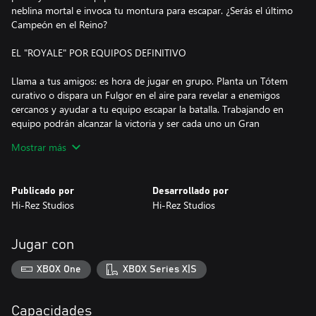
neblina mortal e invoca tu montura para escapar. ¿Serás el último
Campeón en el Reino?
EL "ROYALE" POR EQUIPOS DEFINITIVO
Llama a tus amigos: es hora de jugar en grupo. Planta un Tótem
curativo o dispara un Fulgor en el aire para revelar a enemigos
cercanos y ayudar a tu equipo escapar la batalla. Trabajando en
equipo podrán alcanzar la victoria y ser cada uno un Gran
Campeón.
Mostrar más
DOMINA HABILIDADES INCREÍBLES
Publicado por
Desarrollado por
Descubre habilidades poderosas dispersadas por todo el Reino.
Hi-Rez Studios
Hi-Rez Studios
Surca los cielos recitando hechizos o desplazándote rápidamente
con el gancho. Flanquea el equipo enemigo usando el Señuelo y
dejando atrás Minas de proximidad que tus enemigos
Jugar con
descubrirán ya cuando es demasiado tarde. Personaliza tu
Campeón en cada juego con habilidades que te ayudaran en
XBOX One
XBOX Series X|S
cada partida.
FORJA ARMAS LEGENDARIAS
Capacidades