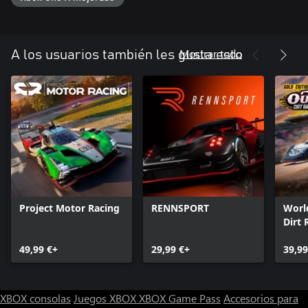
Mostrar todo
A los usuarios también les gusta esto
Project Motor Racing
RENNSPORT
Worl
Dirt 
Editi
49,99 €+
29,99 €+
39,99
XBOX consolas
Juegos XBOX
XBOX Game Pass
Accesorios para