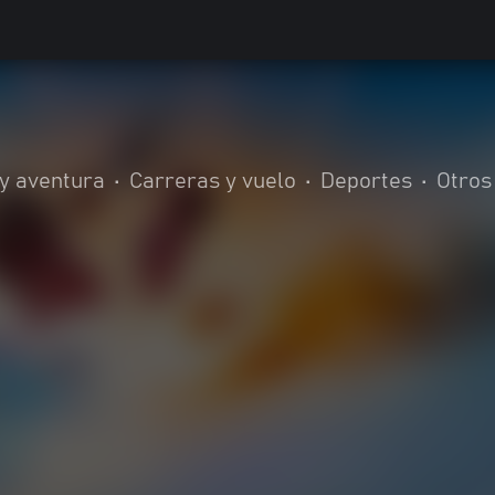
 y aventura
•
Carreras y vuelo
•
Deportes
•
Otros