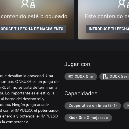
 contenido está bloqueado
Este contenido e
RODUCE TU FECHA DE NACIMIENTO
INTRODUCE TU FECHA
Jugar con
 que desafían la gravedad. Una
XBOX One
XBOX Seri
lo sin par. ONRUSH es un juego de
ONRUSH no se trata de terminar la
a. Lo importante es el estilo, la
Capacidades
s al borde del descontrol y
 equipo. Ningún juego arcade
Cooperativo en línea (2-6)
vel con el IMPULSO, el potenciador
de energía y potencia: el IMPULSO
Xbox One X mejorado
a la competencia.