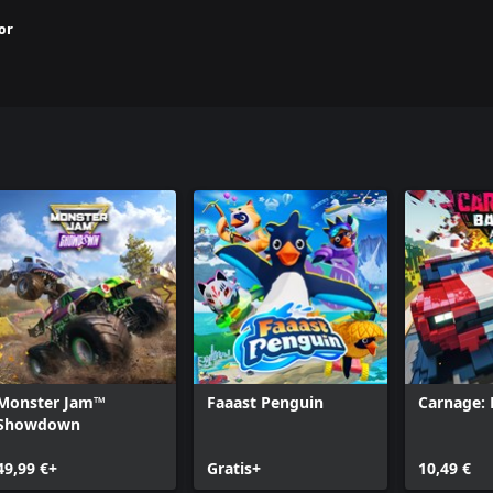
or
Monster Jam™
Faaast Penguin
Carnage: 
Showdown
49,99 €+
Gratis+
10,49 €