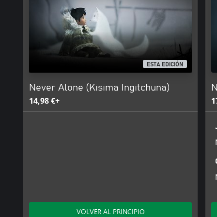
espíritus que ayudan, el hombre de la ventisca y muchos más. Ne
colaboración con los ancianos y cuentacuentos nativos de Alaska 
● Escucha la historia de Kunuuksaayuka contada por un maestro 
por primera vez en un videojuego comercial.
● Desbloquea vídeos con conocimientos especiales, grabados por
compartir su sabiduría, historias y perspectivas.
ESTA EDICIÓN
La versión descargable de este juego soporta inglés, francés, ital
ruso, japonés, coreano.
Never Alone (Kisima Ingitchuna)
N
14,98 €+
1
VOLVER AL PRINCIPIO