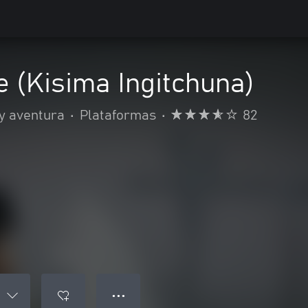
 (Kisima Ingitchuna)
y aventura
•
Plataformas
•
82
● ● ●