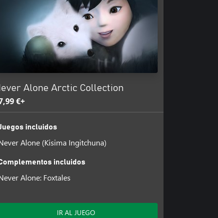
ver Alone se ha creado en
para darle la máxima autenticidad.
cuentacuentos en lengua iñupiaq,
 la comunidad iñupiaq para
iano, alemán, español, portugués,
ever Alone Arctic Collection
7,99 €+
Juegos incluidos
Never Alone (Kisima Ingitchuna)
Complementos incluidos
Never Alone: Foxtales
IR AL JUEGO