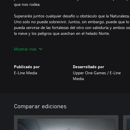
que nos rodea.
Superaréis juntos cualquier desafío u obstáculo que la Naturaleza, 
Uno solo no puede sobrevivir. Juntos, sin embargo, puede que lo 
pueda servirse de las fortalezas del otro con sabiduría y ambos os
la nieve y los peligros que acechan en el helado Norte.
Si alcanzáis el éxito, restauraréis el equilibrio de la tierra. Si fraca
Mostrar más
-----
Publicado por
Desarrollado por
Never Alone es un atmosférico puzle de plataformas para 1 ó 2 j
E-Line Media
Upper One Games / E-Line
con la comunidad de nativos de Alaska. Se adentra profundamente 
Media
Iñupiat del Ártico para ofrecer una experiencia de juego sin igual.
● Juega como la chica y como el zorro: alterna entre ambos pers
Juntos deben superar cada desafío y cada puzle, aportando cada 
segundo jugador puede unirse en cualquier momento para jugar u
Comparar ediciones
● Explora peligrosos entornos árticos: desde la tundra hasta los 
de hielo a la deriva hasta un bosque misterioso. Soporta el embate
y las montañas más traicioneras.
● Conoce a personajes fascinantes del folklore iñupiaq: los matah