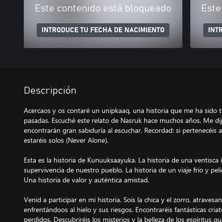
Este contenido está bloqueado
Este
INTRODUCE TU FECHA DE NACIMIENTO
INT
Descripción
Acercaos y os contaré un unipkaaq, una historia que me ha sido 
pasadas. Escuché este relato de Nasruk hace muchos años. Me dij
encontrarán gran sabiduría al escuchar. Recordad: si pertenecéis a
estaréis solos (Never Alone).
Esta es la historia de Kunuuksaayuka. La historia de una ventisca
supervivencia de nuestro pueblo. La historia de un viaje frío y p
Una historia de valor y auténtica amistad.
Venid a participar en mi historia. Sois la chica y el zorro, atravesa
enfrentándoos al hielo y sus riesgos. Encontraréis fantásticas criat
perdidos. Descubriréis los misterios y la belleza de los espíritus