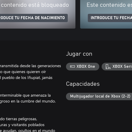
 contenido está bloqueado
Este contenido e
RODUCE TU FECHA DE NACIMIENTO
INTRODUCE TU FECHA
Jugar con
transmitida desde las generaciones
XBOX One
XBOX Seri
o que quienes quieren oír
l pueblo de los Iñupiat, jamás
Capacidades
 interminable que amenaza la
Multijugador local de Xbox (2-2)
eligroso en la cumbre del mundo.
ndo tierras peligrosas,
uras y visitaréis poblados
 que ayudan, ocultos en el mundo