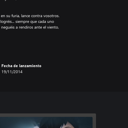
en su furia, lance contra vosotros.
logréis... siempre que cada uno
 neguéis a rendiros ante el viento,
sáis, todo estará perdido.
Fecha de lanzamiento
ugadores, creado en colaboración
19/11/2014
en el folklore tradicional de los
onajes en cualquier momento.
uno sus habilidades únicas. Un
na partida cooperativa local.
poblados costeros, desde bloques
 de los temporales, las ventiscas
ombres, los seres enanos, los