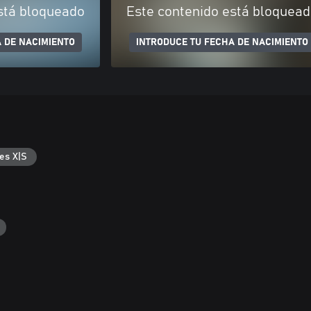
stá bloqueado
Este contenido está bloquea
 DE NACIMIENTO
INTRODUCE TU FECHA DE NACIMIENTO
es X|S