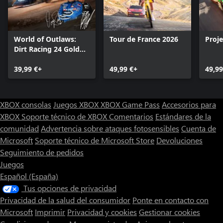
World of Outlaws:
Tour de France 2026
Proj
Dirt Racing 24 Gold
Edition
39,99 €+
49,99 €+
49,99
XBOX consolas
Juegos XBOX
XBOX Game Pass
Accesorios para
XBOX
Soporte técnico de XBOX
Comentarios
Estándares de la
comunidad
Advertencia sobre ataques fotosensibles
Cuenta de
Microsoft
Soporte técnico de Microsoft Store
Devoluciones
Seguimiento de pedidos
Juegos
Español (España)
Tus opciones de privacidad
Privacidad de la salud del consumidor
Ponte en contacto con
Microsoft
Imprimir
Privacidad y cookies
Gestionar cookies