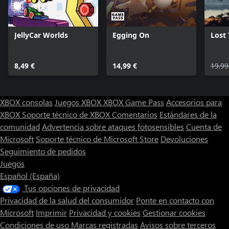
JellyCar Worlds
Egging On
Lost 
8,49 €
14,99 €
19,99
XBOX consolas
Juegos XBOX
XBOX Game Pass
Accesorios para
XBOX
Soporte técnico de XBOX
Comentarios
Estándares de la
comunidad
Advertencia sobre ataques fotosensibles
Cuenta de
Microsoft
Soporte técnico de Microsoft Store
Devoluciones
Seguimiento de pedidos
Juegos
Español (España)
Tus opciones de privacidad
Privacidad de la salud del consumidor
Ponte en contacto con
Microsoft
Imprimir
Privacidad y cookies
Gestionar cookies
Condiciones de uso
Marcas registradas
Avisos sobre terceros