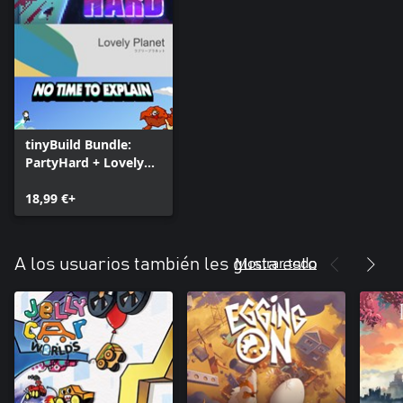
tinyBuild Bundle:
PartyHard + Lovely
Planet + No Time To
Explain
18,99 €+
Mostrar todo
A los usuarios también les gusta esto