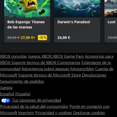
Bob Esponja: Titanes
Darwin's Paradox!
Lost 
de las mareas
39,99 €
27,99 €+
24,99 €
19,99
-30 %
XBOX consolas
Juegos XBOX
XBOX Game Pass
Accesorios para
XBOX
Soporte técnico de XBOX
Comentarios
Estándares de la
comunidad
Advertencia sobre ataques fotosensibles
Cuenta de
Microsoft
Soporte técnico de Microsoft Store
Devoluciones
Seguimiento de pedidos
Juegos
Español (España)
Tus opciones de privacidad
Privacidad de la salud del consumidor
Ponte en contacto con
Microsoft
Imprimir
Privacidad y cookies
Gestionar cookies