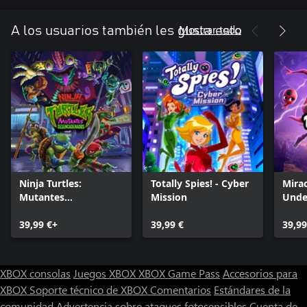
Mostrar todo
A los usuarios también les gusta esto
Ninja Turtles:
Totally Spies! - Cyber
Mirac
Mutantes
Mission
Unde
Desencadenados
39,99 €+
39,99 €
39,99
XBOX consolas
Juegos XBOX
XBOX Game Pass
Accesorios para
XBOX
Soporte técnico de XBOX
Comentarios
Estándares de la
comunidad
Advertencia sobre ataques fotosensibles
Cuenta de