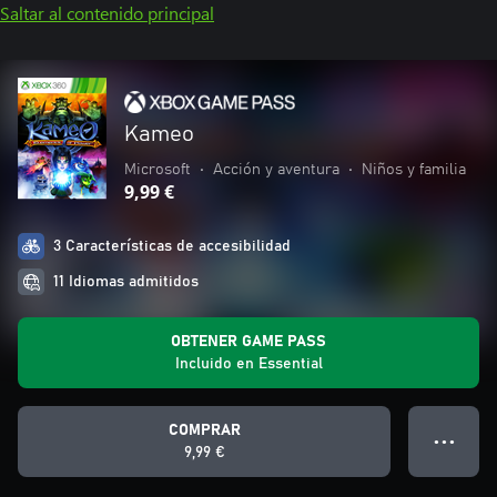
Saltar al contenido principal
Kameo
Microsoft
•
Acción y aventura
•
Niños y familia
9,99 €
3 Características de accesibilidad
11 Idiomas admitidos
OBTENER GAME PASS
Incluido en Essential
COMPRAR
● ● ●
9,99 €