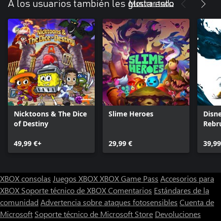
Mostrar todo
A los usuarios también les gusta esto
Nicktoons & The Dice
Slime Heroes
Disne
of Destiny
Rebr
49,99 €+
29,99 €
39,99
XBOX consolas
Juegos XBOX
XBOX Game Pass
Accesorios para
XBOX
Soporte técnico de XBOX
Comentarios
Estándares de la
comunidad
Advertencia sobre ataques fotosensibles
Cuenta de
Microsoft
Soporte técnico de Microsoft Store
Devoluciones