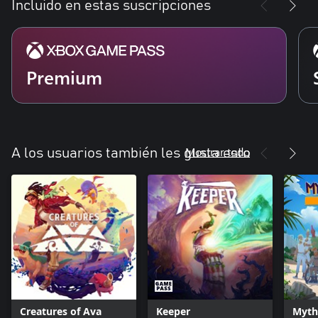
Incluido en estas suscripciones
Premium
Mostrar todo
A los usuarios también les gusta esto
Creatures of Ava
Keeper
Myth