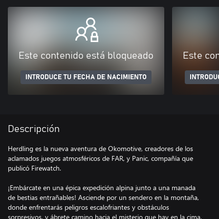
Este contenido está bloqueado
Este co
INTRODUCE TU FECHA DE NACIMIENTO
INTRODU
Descripción
Herdling es la nueva aventura de Okomotive, creadores de los
aclamados juegos atmosféricos de FAR, y Panic, compañía que
publicó Firewatch.
¡Embárcate en una épica expedición alpina junto a una manada
de bestias entrañables! Asciende por un sendero en la montaña,
donde enfrentarás peligros escalofriantes y obstáculos
sorpresivos, y ábrete camino hacia el misterio que hay en la cima.