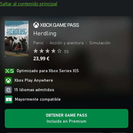
Saltar al contenido principal
Herdling
Panic
•
Acción y aventura
•
Simulación
55
23,99 €
Optimizado para Xbox Series X|S
Xbox Play Anywhere
15 Idiomas admitidos
Mayormente compatible
OBTENER GAME PASS
Incluido en Premium