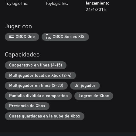
Toylogic Inc.
Toylogic Inc.
lanzamiento
24/4/2015
Jugar con
XBOX One
XBOX Series X|S
Capacidades
Cooperativo en línea (4-15)
Multijugador local de Xbox (2-4)
Multijugador en línea (2-30)
Un jugador
Pantalla dividida o compartida
Logros de Xbox
Presencia de Xbox
Cosas guardadas en la nube de Xbox