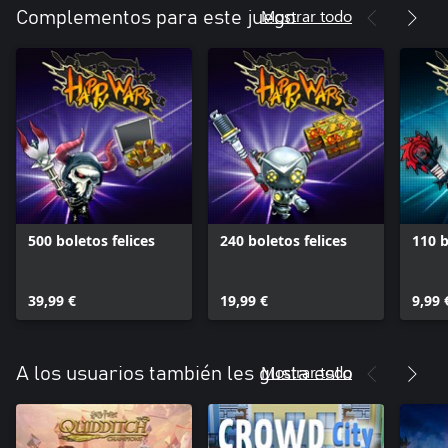
Mostrar todo
Complementos para este juego
500 boletos felices
240 boletos felices
110 b
39,99 €
19,99 €
9,99 
Mostrar todo
A los usuarios también les gusta esto