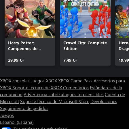
Harry Potter:
Crowd City: Complete
Hero
Campeones de
Edition
Drag
quidditch
29,99 €+
7,49 €+
19,99
XBOX consolas
Juegos XBOX
XBOX Game Pass
Accesorios para
XBOX
Soporte técnico de XBOX
Comentarios
Estándares de la
comunidad
Advertencia sobre ataques fotosensibles
Cuenta de
Microsoft
Soporte técnico de Microsoft Store
Devoluciones
Seguimiento de pedidos
Juegos
Español (España)
Tus opciones de privacidad