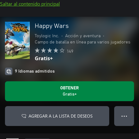
Saltar al contenido principal
Happy Wars
Toylogic Inc.
•
Acción y aventura
•
Campo de batalla en línea para varios jugadores
149
Gratis+
9 Idiomas admitidos
OBTENER
Gratis+
AGREGAR A LA LISTA DE DESEOS
● ● ●