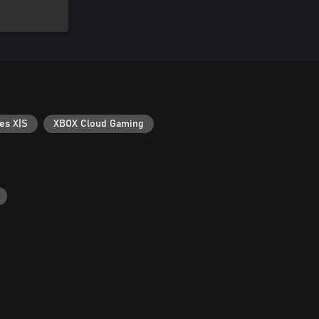
es X|S
XBOX Cloud Gaming