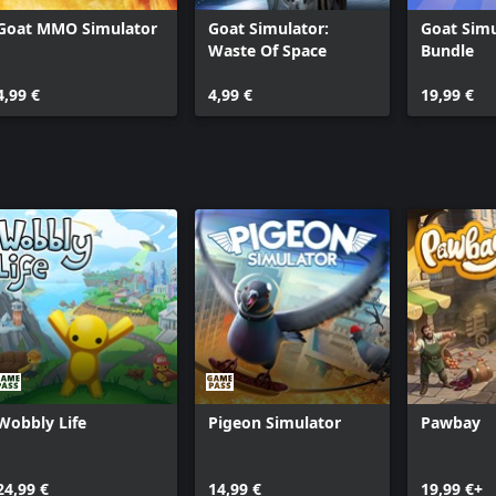
Goat MMO Simulator
Goat Simulator:
Goat Simu
Waste Of Space
Bundle
4,99 €
4,99 €
19,99 €
Wobbly Life
Pigeon Simulator
Pawbay
24,99 €
14,99 €
19,99 €+