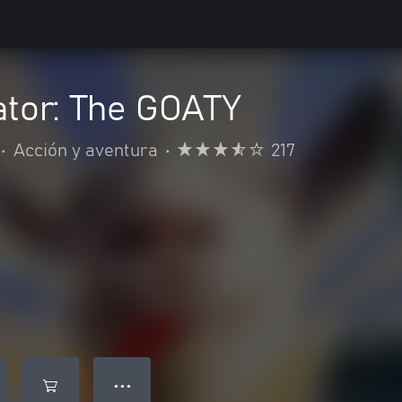
ator: The GOATY
•
Acción y aventura
•
217
● ● ●