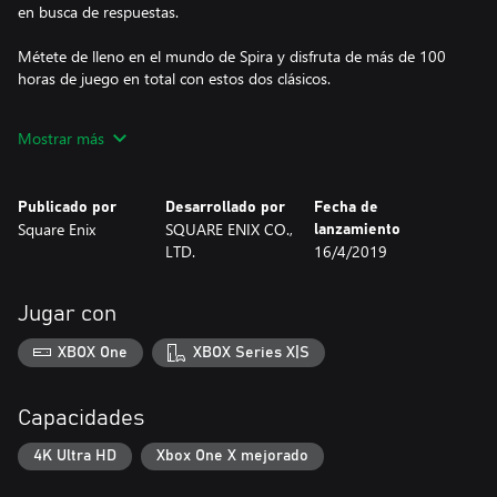
en busca de respuestas.
Métete de lleno en el mundo de Spira y disfruta de más de 100
horas de juego en total con estos dos clásicos.
Características:
Mostrar más
Gráficos mejorados en alta definición:
- Héroes, villanos, monstruos, entornos y escenas cinemáticas
Publicado por
Desarrollado por
Fecha de
mejoradas en alta definición para disfrutar de estos juegos
Square Enix
SQUARE ENIX CO.,
lanzamiento
clásicos con unos gráficos impresionantes.
LTD.
16/4/2019
Audio original o actualizado, tú eliges:
- Personaliza tu experiencia cambiando entre la nueva banda
Jugar con
sonora retocada o la música original del juego.
XBOX One
XBOX Series X|S
Más de 100 horas de juego:
- Vuelve a vivir todos los combates y momentos emocionantes
con más de 100 horas de juego en total.
Capacidades
4K Ultra HD
Xbox One X mejorado