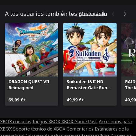
Mostrar todo
A los usuarios también les gusta esto
DRAGON QUEST VII
Suikoden I&II HD
RAID
Reimagined
Remaster Gate Rune
The 
and Dunan
Soul
69,99 €+
Unification Wars
49,99 €+
49,99
XBOX consolas
Juegos XBOX
XBOX Game Pass
Accesorios para
XBOX
Soporte técnico de XBOX
Comentarios
Estándares de la
comunidad
Advertencia sobre ataques fotosensibles
Cuenta de