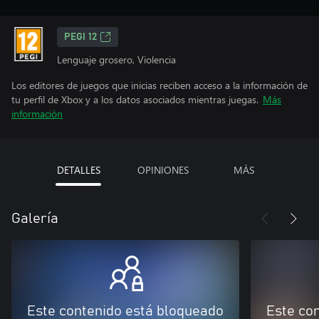
PEGI 12
Lenguaje grosero, Violencia
Los editores de juegos que inicias reciben acceso a la información de
tu perfil de Xbox y a los datos asociados mientras juegas.
Más
información
DETALLES
OPINIONES
MÁS
Galería
Este contenido está bloqueado
Este co