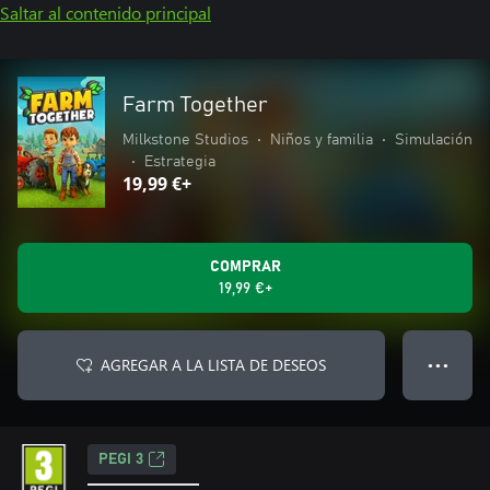
Saltar al contenido principal
Farm Together
Milkstone Studios
•
Niños y familia
•
Simulación
•
Estrategia
19,99 €+
COMPRAR
19,99 €+
AGREGAR A LA LISTA DE DESEOS
● ● ●
PEGI 3