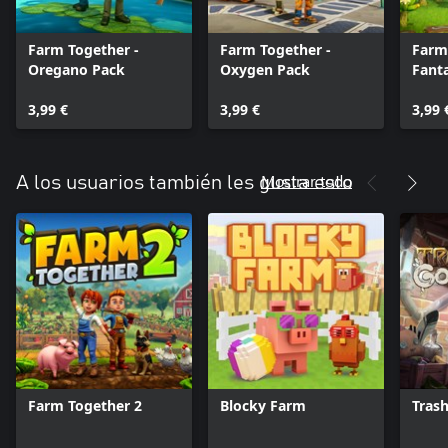
Farm Together -
Farm Together -
Farm
Oregano Pack
Oxygen Pack
Fant
3,99 €
3,99 €
3,99 
Mostrar todo
A los usuarios también les gusta esto
Farm Together 2
Blocky Farm
Trash