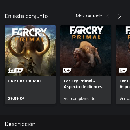
Mostrar todo
En este conjunto
FAR CRY PRIMAL
Far Cry Primal -
Far C
Aspecto de dientes
Aspe
de sable colmillo de
espal
29,99 €+
llama
Ver complemento
Ver 
Descripción