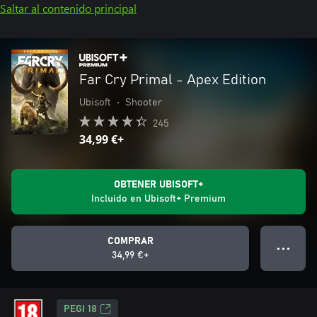
Saltar al contenido principal
Far Cry Primal - Apex Edition
Ubisoft
•
Shooter
245
34,99 €+
OBTENER UBISOFT+
Incluido en Ubisoft+ Premium
COMPRAR
● ● ●
34,99 €+
PEGI 18