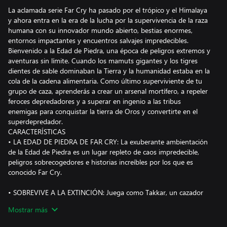
La aclamada serie Far Cry ha pasado por el trópico y el Himalaya
y ahora entra en la era de la lucha por la supervivencia de la raza
humana con su innovador mundo abierto, bestias enormes,
entornos impactantes y encuentros salvajes impredecibles.
Bienvenido a la Edad de Piedra, una época de peligros extremos y
aventuras sin límite. Cuando los mamuts gigantes y los tigres
dientes de sable dominaban la Tierra y la humanidad estaba en la
cola de la cadena alimentaria. Como último superviviente de tu
grupo de caza, aprenderás a crear un arsenal mortífero, a repeler
feroces depredadores y a superar en ingenio a las tribus
enemigas para conquistar la tierra de Oros y convertirte en el
superdepredador.
CARACTERÍSTICAS
• LA EDAD DE PIEDRA DE FAR CRY: La exuberante ambientación
de la Edad de Piedra es un lugar repleto de caos impredecible,
peligros sobrecogedores e historias increíbles por los que es
conocido Far Cry.
• SOBREVIVE A LA EXTINCIÓN: Juega como Takkar, un cazador
veterano y último miembro superviviente de tu grupo. Tienes un
Mostrar más
objetivo: sobrevivir en un mundo donde tú eres la presa.