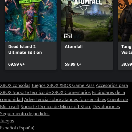
Dead Island 2
Atomfall
Tung
Ultimate Edition
Visit
Editi
69,99 €+
59,99 €+
39,99
XBOX consolas
Juegos XBOX
XBOX Game Pass
Accesorios para
XBOX
Soporte técnico de XBOX
Comentarios
Estándares de la
comunidad
Advertencia sobre ataques fotosensibles
Cuenta de
Microsoft
Soporte técnico de Microsoft Store
Devoluciones
Seguimiento de pedidos
Juegos
Español (España)