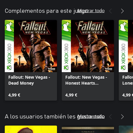
Mostrar todo
Complementos para este juego
Fallout: New Vegas -
Fallout: New Vegas -
Fallo
Dead Money
Honest Hearts
Lone
(SPANISH)
(SPA
4,99 €
4,99 €
4,99 
Mostrar todo
A los usuarios también les gusta esto