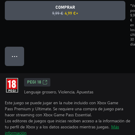
*V
COMPRAR
po
9,99 €
4,99 €+
9,9
€
en
los
úl
30
día
● ● ●
PEGI 18
Lenguaje grosero, Violencia, Apuestas
Este juego se puede jugar en la nube incluido con Xbox Game
Pass Premium y Ultimate. Se requiere una compra de juego para
hacer streaming con Xbox Game Pass Essential.
Los editores de juegos que inicias reciben acceso a la información de
tu perfil de Xbox y a los datos asociados mientras juegas.
Más
información