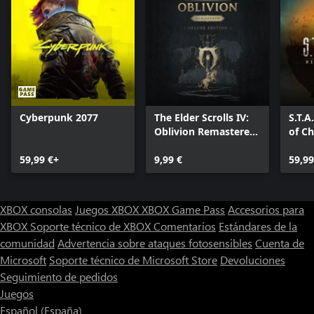
Cyberpunk 2077
The Elder Scrolls IV:
S.T.A
Oblivion Remastered
of C
- Deluxe Edition
59,99 €+
Upgrade
9,99 €
59,99
XBOX consolas
Juegos XBOX
XBOX Game Pass
Accesorios para
XBOX
Soporte técnico de XBOX
Comentarios
Estándares de la
comunidad
Advertencia sobre ataques fotosensibles
Cuenta de
Microsoft
Soporte técnico de Microsoft Store
Devoluciones
Seguimiento de pedidos
Juegos
Español (España)