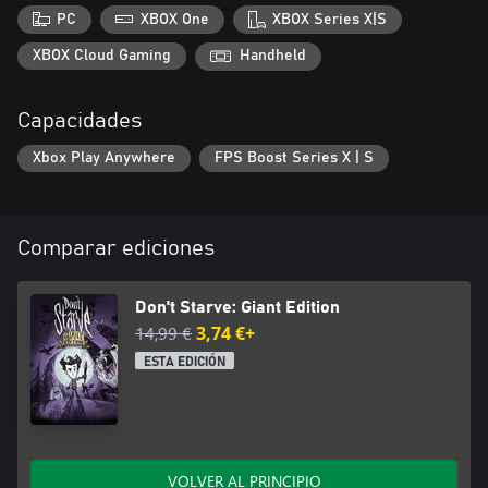
PC
XBOX One
XBOX Series X|S
XBOX Cloud Gaming
Handheld
Capacidades
Xbox Play Anywhere
FPS Boost Series X | S
Comparar ediciones
Don't Starve: Giant Edition
14,99 €
3,74 €+
ESTA EDICIÓN
VOLVER AL PRINCIPIO