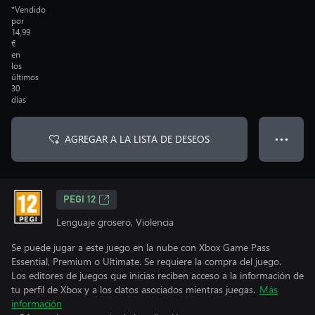
*Vendido
por
14,99
€
en
los
últimos
30
días
AGREGAR A LA LISTA DE DESEOS
● ● ●
PEGI 12
Lenguaje grosero, Violencia
Se puede jugar a este juego en la nube con Xbox Game Pass
Essential, Premium o Ultimate. Se requiere la compra del juego.
Los editores de juegos que inicias reciben acceso a la información de
tu perfil de Xbox y a los datos asociados mientras juegas.
Más
información