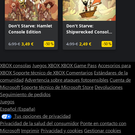
Don't Starve: Hamlet
Don't Starve:
Console Edition
Shipwrecked Console
Edition
6,99 €
3,49 €
4,99 €
2,49 €
-50 %
-50 %
XBOX consolas
Juegos XBOX
XBOX Game Pass
Accesorios para
XBOX
Soporte técnico de XBOX
Comentarios
Estándares de la
comunidad
Advertencia sobre ataques fotosensibles
Cuenta de
Microsoft
Soporte técnico de Microsoft Store
Devoluciones
Seguimiento de pedidos
Juegos
Español (España)
Tus opciones de privacidad
Privacidad de la salud del consumidor
Ponte en contacto con
Microsoft
Imprimir
Privacidad y cookies
Gestionar cookies