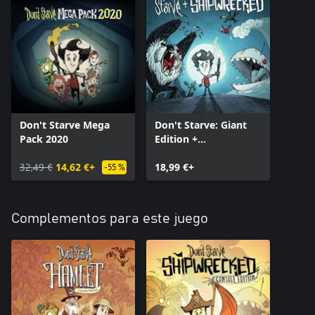
Don't Starve Mega
Don't Starve: Giant
Pack 2020
Edition +
Shipwrecked
32,49 €
14,62 €+
Expansion
18,99 €+
-55 %
Complementos para este juego