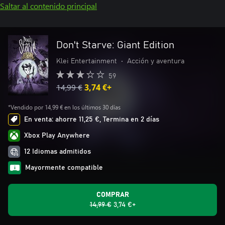
Saltar al contenido principal
Don't Starve: Giant Edition
Klei Entertainment
•
Acción y aventura
59
14,99 €
3,74 €+
*Vendido por 14,99 € en los últimos 30 días
En venta: ahorre 11,25 €, Termina en 2 días
Xbox Play Anywhere
12 Idiomas admitidos
Mayormente compatible
COMPRAR
14,99 €
3,74 €+