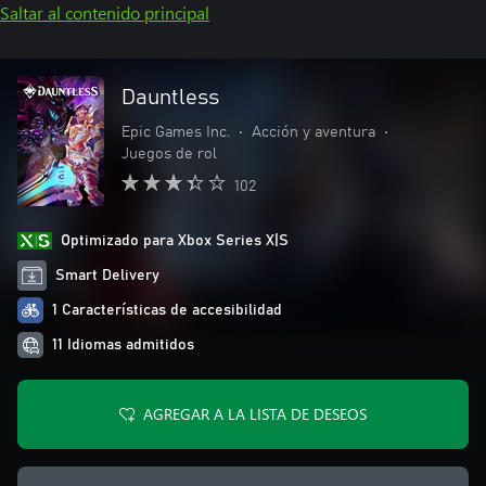
Saltar al contenido principal
Dauntless
Epic Games Inc.
•
Acción y aventura
•
Juegos de rol
102
Optimizado para Xbox Series X|S
Smart Delivery
1 Características de accesibilidad
11 Idiomas admitidos
AGREGAR A LA LISTA DE DESEOS