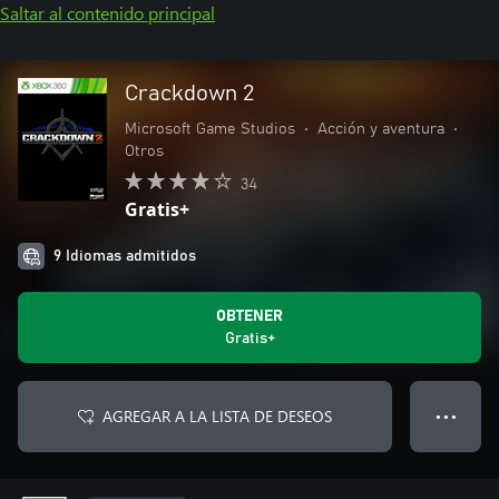
Saltar al contenido principal
Crackdown 2
Microsoft Game Studios
•
Acción y aventura
•
Otros
34
Gratis+
9 Idiomas admitidos
OBTENER
Gratis+
AGREGAR A LA LISTA DE DESEOS
● ● ●