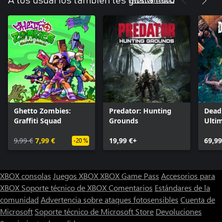
A los usuarios también les gusta esto
Ghetto Zombies:
Predator: Hunting
Dead 
Graffiti Squad
Grounds
Ultim
9,99 €
7,99 €
19,99 €+
69,99
-20 %
XBOX consolas
Juegos XBOX
XBOX Game Pass
Accesorios para
XBOX
Soporte técnico de XBOX
Comentarios
Estándares de la
comunidad
Advertencia sobre ataques fotosensibles
Cuenta de
Microsoft
Soporte técnico de Microsoft Store
Devoluciones