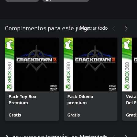
Mostrar todo
Complementos para este juego
Pack Toy Box
Pack Diluvio
Vista
Premium
premium
Del P
Gratis
Gratis
Grati
Mostrar todo