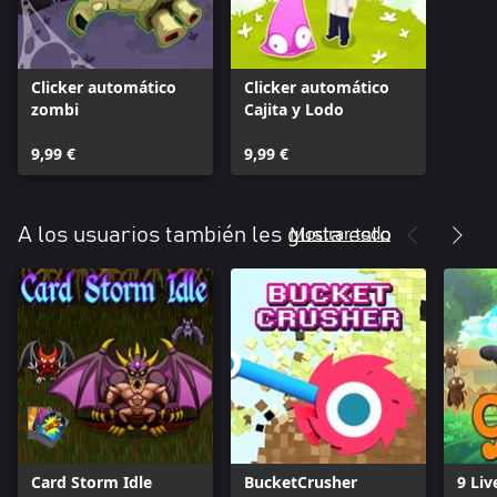
Clicker automático
Clicker automático
zombi
Cajita y Lodo
9,99 €
9,99 €
Mostrar todo
A los usuarios también les gusta esto
Card Storm Idle
BucketCrusher
9 Liv