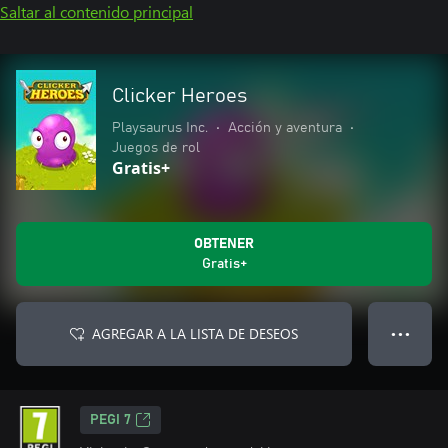
Saltar al contenido principal
Clicker Heroes
Playsaurus Inc.
•
Acción y aventura
•
Juegos de rol
Gratis+
OBTENER
Gratis+
AGREGAR A LA LISTA DE DESEOS
● ● ●
PEGI 7