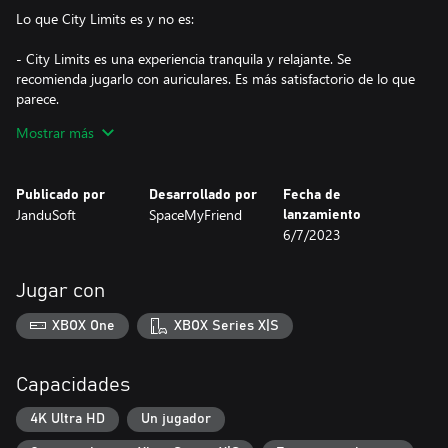
Lo que City Limits es y no es:
- City Limits es una experiencia tranquila y relajante. Se
recomienda jugarlo con auriculares. Es más satisfactorio de lo que
parece.
- City Limits no es un juego muy largo. No es un constructor de
Mostrar más
ciudades tradicional.
Publicado por
Desarrollado por
Fecha de
JanduSoft
SpaceMyFriend
lanzamiento
6/7/2023
Jugar con
XBOX One
XBOX Series X|S
Capacidades
4K Ultra HD
Un jugador