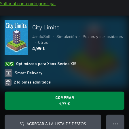
Saltar al contenido principal
City Limits
JanduSoft
•
Simulación
•
Puzles y curiosidades
•
Otros
4,99 €
Optimizado para Xbox Series X|S
Smart Delivery
2 Idiomas admitidos
COMPRAR
4,99 €
AGREGAR A LA LISTA DE DESEOS
● ● ●