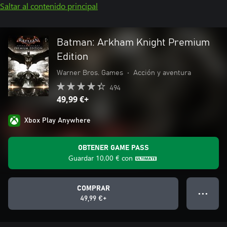
Saltar al contenido principal
Batman: Arkham Knight Premium
Edition
Warner Bros. Games
•
Acción y aventura
494
49,99 €+
Xbox Play Anywhere
OBTENER GAME PASS
Guardar
10,00 €
con
COMPRAR
● ● ●
49,99 €+