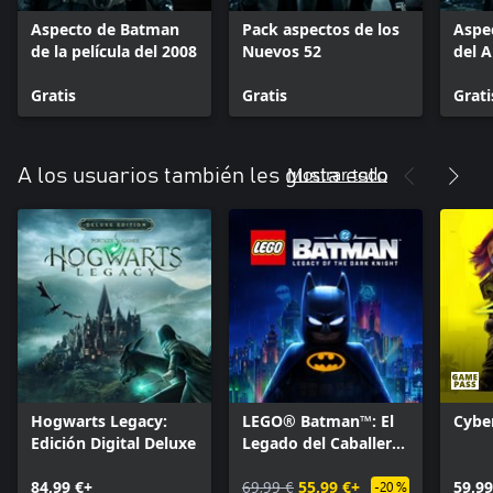
Aspecto de Batman
Pack aspectos de los
Aspe
de la película del 2008
Nuevos 52
del 
Gratis
Gratis
Grati
Mostrar todo
A los usuarios también les gusta esto
Hogwarts Legacy:
LEGO® Batman™: El
Cybe
Edición Digital Deluxe
Legado del Caballero
Oscuro
84,99 €+
69,99 €
55,99 €+
59,99
-20 %