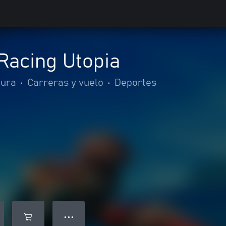
Racing Utopia
tura
•
Carreras y vuelo
•
Deportes
● ● ●