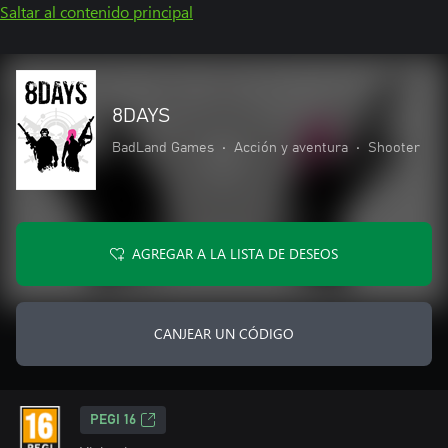
Saltar al contenido principal
8DAYS
BadLand Games
•
Acción y aventura
•
Shooter
AGREGAR A LA LISTA DE DESEOS
CANJEAR UN CÓDIGO
PEGI 16