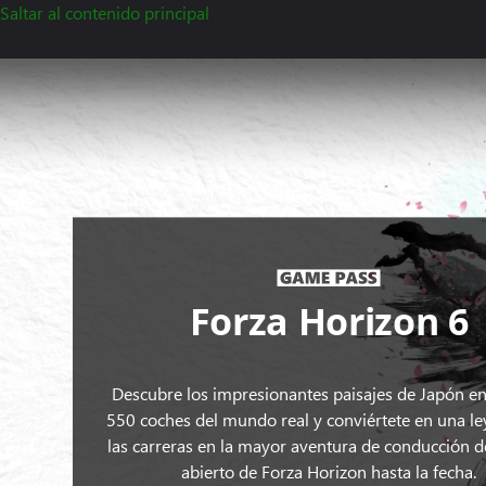
Saltar al contenido principal
Forza
Horizon
6,
dos
coches
circulan
por
una
carretera
pintada
Forza Horizon 6
a
mano
con
Descubre los impresionantes paisajes de Japón e
Tokio
550 coches del mundo real y conviértete en una l
y
las carreras en la mayor aventura de conducción
el
abierto de Forza Horizon hasta la fecha.