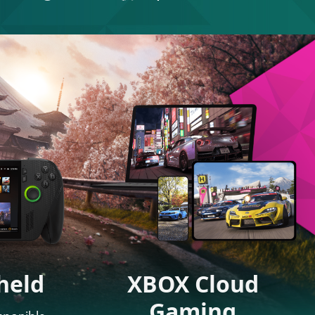
held
XBOX Cloud
Gaming