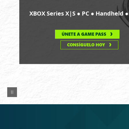
monte
Fuji
●
●
XBOX Series X|S
PC
Handheld
al
fondo.
ÚNETE A GAME PASS
CONSÍGUELO HOY