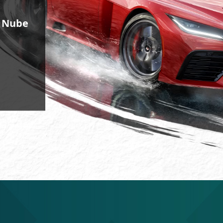
●
Nube