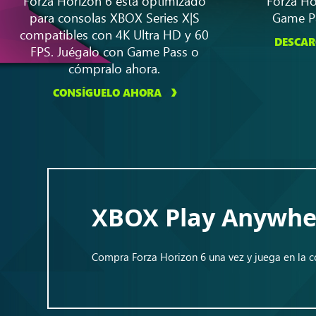
Forza Horizon 6 está optimizado
Forza Ho
para consolas XBOX Series X|S
Game Pa
compatibles con 4K Ultra HD y 60
DESCAR
FPS. Juégalo con Game Pass o
cómpralo ahora.
CONSÍGUELO AHORA
XBOX Play Anywhe
Compra Forza Horizon 6 una vez y juega en la co