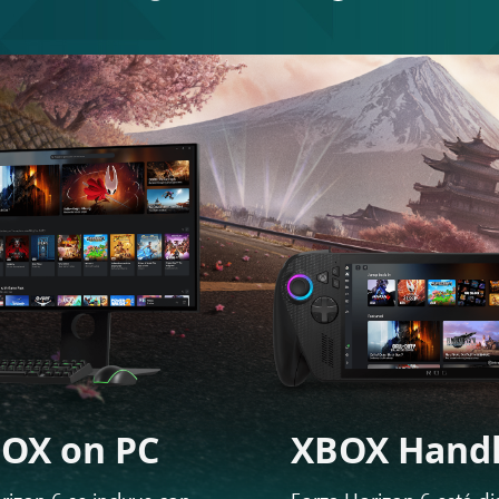
OX on PC
XBOX Hand