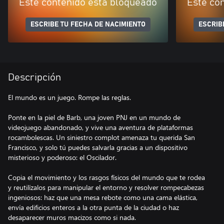
Este contenido está bloqueado
Este co
ESCRIBE TU FECHA DE NACIMIENTO
ESCRIB
Descripción
El mundo es un juego. Rompe las reglas.
Ponte en la piel de Barb, una joven PNJ en un mundo de
videojuego abandonado, y vive una aventura de plataformas
rocambolescas. Un siniestro complot amenaza tu querida San
Francisco, y solo tú puedes salvarla gracias a un dispositivo
misterioso y poderoso: el Oscilador.
Copia el movimiento y los rasgos físicos del mundo que te rodea
y reutilízalos para manipular el entorno y resolver rompecabezas
ingeniosos: haz que una mesa rebote como una cama elástica,
envía edificios enteros a la otra punta de la ciudad o haz
desaparecer muros macizos como si nada.