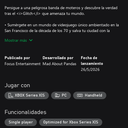
Persigue a una peligrosa banda de moteros y descubre la verdad
tras el <i>Glitch</i> que amenaza tu mundo.
• Sumérgete en un mundo de videojuego único ambientado en la
San Francisco de la década de los 70 y salva tu ciudad con la
ayuda de tus amigos y de unos aliados inesperados.
Mostrar más
• Domina una mecánica de «copia y pega» rompedora que te
permite reutilizar el movimiento y los rasgos físicos de los objetos
para manipular el mundo del juego.
Publicado por
Desarrollado por
Fecha de
• Desbloquea nuevas características del Oscilador sobre la
Focus Entertainment
Mad About Pandas
lanzamiento
marcha y combínalas para resolver los rompecabezas intrincados
26/5/2026
del entorno.
• Descubre la procedencia del misterioso <i>Glitch</i> que
amenaza tu ciudad y conviértete en la protagonista de tu propia
Jugar con
historia.
XBOX Series X|S
PC
Handheld
Funcionalidades
Single player
Optimized for Xbox Series X|S