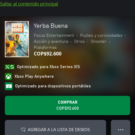
Saltar al contenido principal
Yerba Buena
Focus Entertainment
•
Puzles y curiosidades
•
Acción y aventura
•
Otros
•
Shooter
•
Plataformas
COP$92.600
Optimizado para Xbox Series X|S
Xbox Play Anywhere
Optimizado para dispositivos portátiles
COMPRAR
COP$92.600
AGREGAR A LA LISTA DE DESEOS
● ● ●