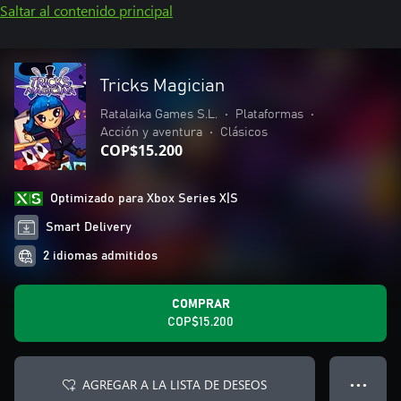
Saltar al contenido principal
Tricks Magician
Ratalaika Games S.L.
•
Plataformas
•
Acción y aventura
•
Clásicos
COP$15.200
Optimizado para Xbox Series X|S
Smart Delivery
2 idiomas admitidos
COMPRAR
COP$15.200
AGREGAR A LA LISTA DE DESEOS
● ● ●