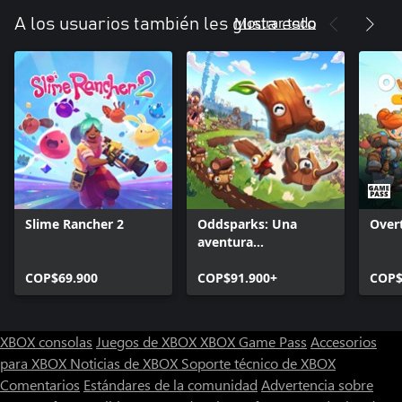
Mostrar todo
A los usuarios también les gusta esto
Slime Rancher 2
Oddsparks: Una
Over
aventura
automatizada
COP$69.900
COP$91.900+
COP$
XBOX consolas
Juegos de XBOX
XBOX Game Pass
Accesorios
para XBOX
Noticias de XBOX
Soporte técnico de XBOX
Comentarios
Estándares de la comunidad
Advertencia sobre