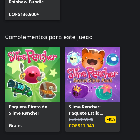
Rainbow Bundle
COP$136.900+
Complementos para este juego
Paquete Pirata de
Slime Rancher:
Slime Rancher
Paquete Estilo
Secreto
COP$19.900
-40%
Gratis
COP$11.940