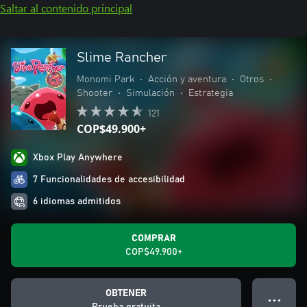
Saltar al contenido principal
Slime Rancher
Monomi Park
•
Acción y aventura
•
Otros
•
Shooter
•
Simulación
•
Estrategia
121
COP$49.900+
Xbox Play Anywhere
7 Funcionalidades de accesibilidad
6 idiomas admitidos
COMPRAR
COP$49.900+
OBTENER
● ● ●