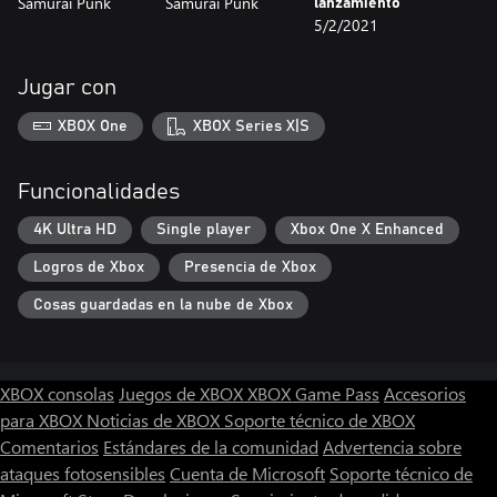
Samurai Punk
Samurai Punk
lanzamiento
5/2/2021
Jugar con
XBOX One
XBOX Series X|S
Funcionalidades
4K Ultra HD
Single player
Xbox One X Enhanced
Logros de Xbox
Presencia de Xbox
Cosas guardadas en la nube de Xbox
XBOX consolas
Juegos de XBOX
XBOX Game Pass
Accesorios
para XBOX
Noticias de XBOX
Soporte técnico de XBOX
Comentarios
Estándares de la comunidad
Advertencia sobre
ataques fotosensibles
Cuenta de Microsoft
Soporte técnico de