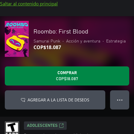
Saltar al contenido principal
Roombo: First Blood
Samurai Punk
•
Acción y aventura
•
Estrategia
COP$18.087
COMPRAR
COP$18.087
AGREGAR A LA LISTA DE DESEOS
● ● ●
ADOLESCENTES