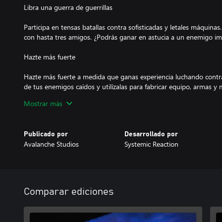
Libra una guerra de guerrillas
Participa en tensas batallas contra sofisticadas y letales máquinas. 
con hasta tres amigos. ¿Podrás ganar en astucia a un enemigo im
Hazte más fuerte
Hazte más fuerte a medida que ganas experiencia luchando contra
de tus enemigos caídos y utilízalas para fabricar equipo, armas y 
propias bases en la isla y empieza a recuperar tu hogar.
Mostrar más
Descubre el misterio detrás de las máquinas
Publicado por
Desarrollado por
Descubre la verdad sobre lo que realmente ocurrió en la región d
Avalanche Studios
Systemic Reaction
Comparar ediciones