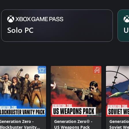
Generation Zero® - FNIX Rising
Solo PC
U
Generation Zero -
Generation Zero® -
Generatio
Blockbuster Vanity
US Weapons Pack
Soviet W