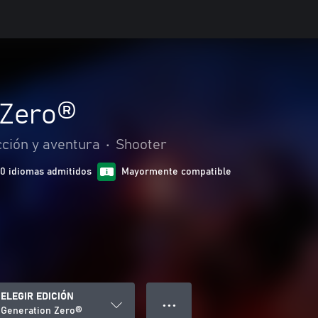
 Zero®
ción y aventura
•
Shooter
10 idiomas admitidos
Mayormente compatible
ELEGIR EDICIÓN
● ● ●
Generation Zero®