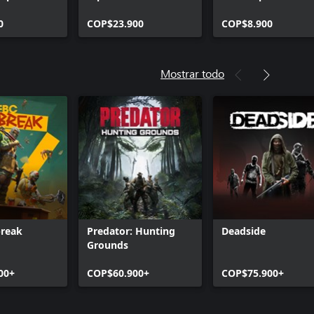
0
COP$23.900
COP$8.900
Mostrar todo
break
Predator: Hunting
Deadside
Grounds
00+
COP$60.900+
COP$75.900+