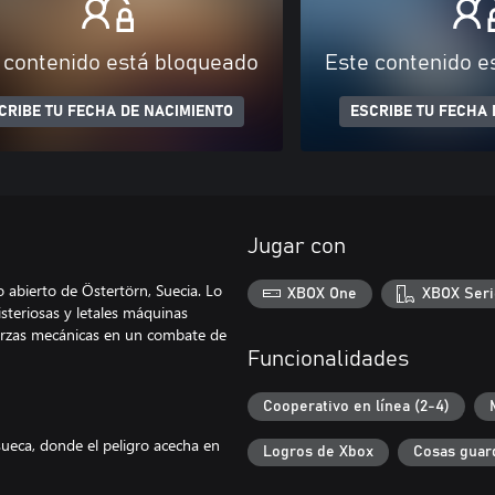
 contenido está bloqueado
Este contenido e
CRIBE TU FECHA DE NACIMIENTO
ESCRIBE TU FECHA 
Jugar con
 abierto de Östertörn, Suecia. Lo
XBOX One
XBOX Seri
steriosas y letales máquinas
uerzas mecánicas en un combate de
Funcionalidades
Cooperativo en línea (2-4)
ueca, donde el peligro acecha en
Logros de Xbox
Cosas guar