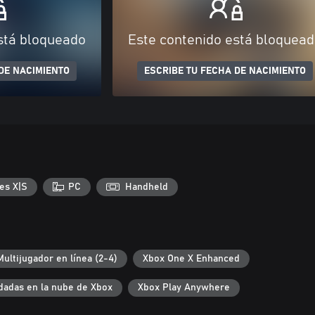
stá bloqueado
Este contenido está bloquea
DE NACIMIENTO
ESCRIBE TU FECHA DE NACIMIENTO
es X|S
PC
Handheld
Multijugador en línea (2-4)
Xbox One X Enhanced
dadas en la nube de Xbox
Xbox Play Anywhere