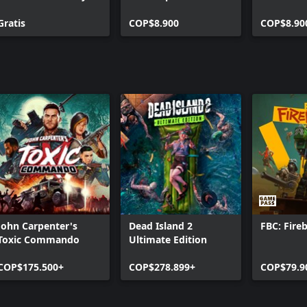
Pack
Gratis
COP$8.900
COP$8.90
John Carpenter's
Dead Island 2
FBC: Fire
Toxic Commando
Ultimate Edition
COP$175.500+
COP$278.899+
COP$79.9