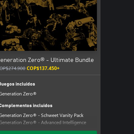
eneration Zero® - Ultimate Bundle
OP$274.900
COP$137.450+
Juegos incluidos
Generation Zero®
Complementos incluidos
Generation Zero® - Schweet Vanity Pack
Generation Zero® - Advanced Intelligence
Cosmetics Pack